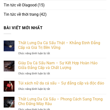
Tin tức về Olagood
(15)
Tin tức về thời trang
(42)
BÀI VIẾT MỚI NHẤT
Thắt Lưng Da Cá Sấu Thật – Khẳng Định Đẳng
Cấp và Giá Trị Bền Vững
ở
Chức năng bình luận bị tắt
Thắt
Lưng
Giày Da Cá Sấu Nam – Sự Kết Hợp Hoàn Hảo
Da
Giữa Đẳng Cấp và Chất Lượng
Cá
ở
Chức năng bình luận bị tắt
Sấu
Giày
Thật
Da
Túi xách nữ da cá sấu – Sự đẳng cấp và độc đáo
–
Cá
Khẳng
ở
Chức năng bình luận bị tắt
Sấu
Định
Túi
Nam
Đẳng
xách
Thắt Lưng Da Cá Sấu – Phong Cách Sang Trọng
–
Cấp
nữ
Sự
Cho Đấng Mày Râu
và
da
Kết
Giá
ở
Chức năng bình luận bị tắt
cá