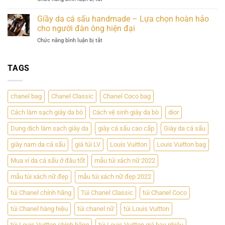
Hợp
Trị
Thắt
sấu
Hoàn
Bền
Lưng
–
Giầy da cá sấu handmade – Lựa chọn hoàn hảo
Hảo
Vững
Da
Sự
cho người đàn ông hiện đại
Giữa
Cá
đẳng
Đẳng
ở
Chức năng bình luận bị tắt
Sấu
cấp
Cấp
Giầy
–
và
và
da
Phong
độc
Chất
cá
TAGS
Cách
đáo
Lượng
sấu
Sang
handmade
Trọng
–
Cho
chanel bag
Chanel Classic
Chanel Coco bag
Lựa
Đấng
chọn
Mày
Cách làm sạch giày da bò
Cách vệ sinh giày da bò
dior
hoàn
Râu
hảo
Dung dịch làm sạch giày da
giày cá sấu cao cấp
Giày da cá sấu
cho
người
giày nam da cá sấu
giá túi LV
Louis Vuitton
Louis Vuitton bag
đàn
ông
Mua ví da cá sấu ở đâu tốt
mẫu túi xách nữ 2022
hiện
mẫu túi xách nữ đẹp
mẫu túi xách nữ đẹp 2022
đại
túi Chanel chính hãng
Túi Chanel Classic
túi Chanel Coco
túi Chanel hàng hiệu
túi chanel nữ
túi Louis Vuitton
túi Louis Vuitton chính hãng
túi Louis Vuitton giá bao nhiêu