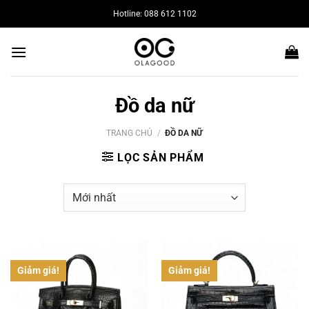
Bỏ
Hotline: 088 612 1102
qua
nội
dung
Đồ da nữ
TRANG CHỦ
/
ĐỒ DA NỮ
LỌC SẢN PHẨM
Giảm giá!
Giảm giá!