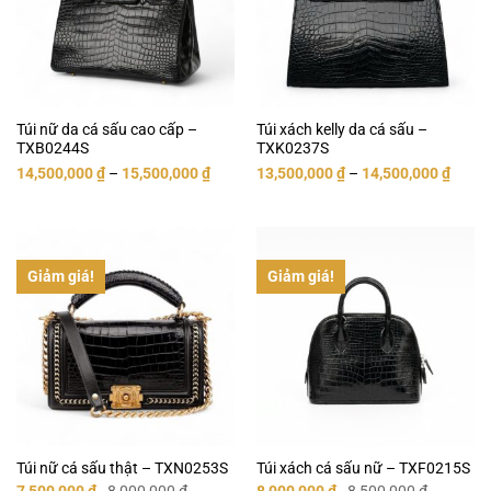
Túi nữ da cá sấu cao cấp –
Túi xách kelly da cá sấu –
TXB0244S
TXK0237S
14,500,000
₫
–
15,500,000
₫
13,500,000
₫
–
14,500,000
₫
Giảm giá!
Giảm giá!
Túi nữ cá sấu thật – TXN0253S
Túi xách cá sấu nữ – TXF0215S
Giá
Giá
Giá
Giá
7,500,000
₫
8,000,000
₫
8,000,000
₫
8,500,000
₫