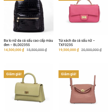
Ba lo nữ da cá sấu cao cấp màu
Túi xách da cá sấu nữ –
đen – BLD0235S
TXF023S
Giá
Giá
Giá
Giá
14,500,000
₫
15,500,000
₫
19,500,000
₫
20,500,000
₫
gốc
hiện
gốc
hiện
là:
tại
là:
tại
15,500,000 ₫.
là:
20,500,000 ₫.
là:
14,500,000 ₫.
19,500,000 ₫.
Giảm giá!
Giảm giá!