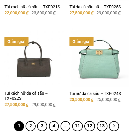
Túi xách nữ cá sấu – TXF021S
Túi da cá sấu nữ – TXF025S
Giá
Giá
Giá
Giá
22,000,000
₫
23,500,000
₫
27,500,000
₫
29,000,000
₫
gốc
hiện
gốc
hiện
là:
tại
là:
tại
23,500,000 ₫.
là:
29,000,000 ₫.
là:
22,000,000 ₫.
27,500,000 ₫.
Giảm giá!
Giảm giá!
Túi xách nữ da cá sấu –
Túi nữ da cá sấu – TXF024S
TXF022S
Giá
Giá
23,500,000
₫
25,000,000
₫
gốc
hiện
Giá
Giá
27,500,000
₫
29,000,000
₫
là:
tại
gốc
hiện
25,000,000 ₫.
là:
là:
tại
23,500,000 ₫.
29,000,000 ₫.
là:
27,500,000 ₫.
1
2
3
4
…
11
12
13