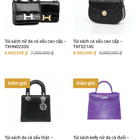
Túi xách nữ da cá sấu cao cấp –
Túi xách cá sấu cao cấp –
TXHN0233S
TXF0214S
Giá
Giá
Giá
Giá
6,600,000
₫
7,200,000
₫
8,500,000
₫
9,000,000
₫
gốc
hiện
gốc
hiện
là:
tại
là:
tại
7,200,000 ₫.
là:
9,000,000 ₫.
là:
6,600,000 ₫.
8,500,000 ₫.
Giảm giá!
Giảm giá!
Túi xách da cá sấu thật –
Túi xách kelly nữ da cá đuối –