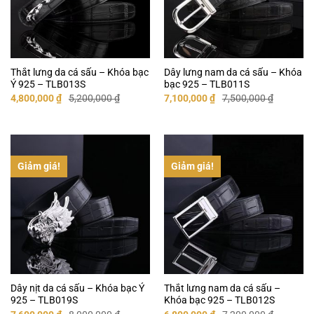
Thắt lưng da cá sấu – Khóa bạc
Dây lưng nam da cá sấu – Khóa
Ý 925 – TLB013S
bạc 925 – TLB011S
Giá
Giá
Giá
Giá
4,800,000
₫
5,200,000
₫
7,100,000
₫
7,500,000
₫
gốc
hiện
gốc
hiện
là:
tại
là:
tại
5,200,000 ₫.
là:
7,500,000 ₫.
là:
4,800,000 ₫.
7,100,000 ₫.
Giảm giá!
Giảm giá!
Dây nịt da cá sấu – Khóa bạc Ý
Thắt lưng nam da cá sấu –
925 – TLB019S
Khóa bạc 925 – TLB012S
Giá
Giá
Giá
Giá