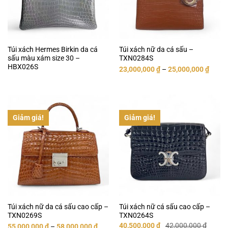
Túi xách Hermes Birkin da cá
Túi xách nữ da cá sấu –
sấu màu xám size 30 –
TXN0284S
HBX026S
23,000,000
₫
–
25,000,000
₫
Giảm giá!
Giảm giá!
Túi xách nữ da cá sấu cao cấp –
Túi xách nữ cá sấu cao cấp –
TXN0269S
TXN0264S
Giá
Giá
40,500,000
₫
42,000,000
₫
55,000,000
₫
–
58,000,000
₫