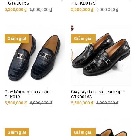
– GTKD015S
– GTKD017S
Giá
Giá
Giá
Giá
5,500,000
₫
6,000,000
₫
5,500,000
₫
6,000,000
₫
gốc
hiện
gốc
hiện
là:
tại
là:
tại
6,000,000 ₫.
là:
6,000,000 ₫.
là:
5,500,000 ₫.
5,500,000 ₫.
Giảm giá!
Giảm giá!
Giày lười nam da cá sấu –
Giày tây da cá sấu cao cấp –
GLK019
GTKD016S
Giá
Giá
Giá
Giá
5,500,000
₫
6,000,000
₫
5,500,000
₫
6,000,000
₫
gốc
hiện
gốc
hiện
là:
tại
là:
tại
6,000,000 ₫.
là:
6,000,000 ₫.
là:
5,500,000 ₫.
5,500,000 ₫.
Giảm giá!
Giảm giá!