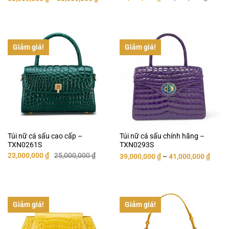
gốc
hiện
là:
tại
42,000,000 ₫.
là:
40,500,000 ₫.
Giảm giá!
Giảm giá!
Túi nữ cá sấu cao cấp –
Túi nữ cá sấu chính hãng –
TXN0261S
TXN0293S
Giá
Giá
23,000,000
₫
25,000,000
₫
39,000,000
₫
–
41,000,000
₫
gốc
hiện
là:
tại
25,000,000 ₫.
là:
23,000,000 ₫.
Giảm giá!
Giảm giá!