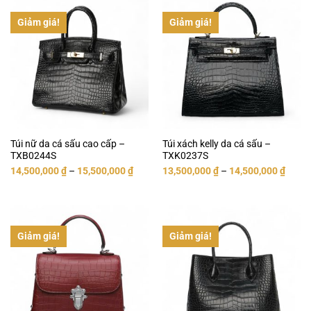
Giảm giá!
Giảm giá!
Túi nữ da cá sấu cao cấp –
Túi xách kelly da cá sấu –
TXB0244S
TXK0237S
14,500,000
₫
–
15,500,000
₫
13,500,000
₫
–
14,500,000
₫
Giảm giá!
Giảm giá!