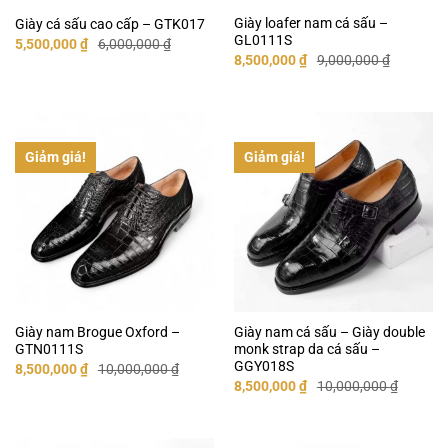
Giày loafer nam cá sấu –
Giày cá sấu cao cấp – GTK017
GL0111S
Giá
Giá
5,500,000
₫
6,000,000
₫
gốc
hiện
Giá
Giá
8,500,000
₫
9,000,000
₫
là:
tại
gốc
hiện
6,000,000 ₫.
là:
là:
tại
5,500,000 ₫.
9,000,000 ₫.
là:
8,500,000 ₫.
Giảm giá!
Giảm giá!
Giày nam Brogue Oxford –
Giày nam cá sấu – Giày double
GTN0111S
monk strap da cá sấu –
GGY018S
Giá
Giá
8,500,000
₫
10,000,000
₫
gốc
hiện
Giá
Giá
8,500,000
₫
10,000,000
₫
là:
tại
gốc
hiện
10,000,000 ₫.
là:
là:
tại
8,500,000 ₫.
10,000,000 ₫.
là:
8,500,000 ₫.