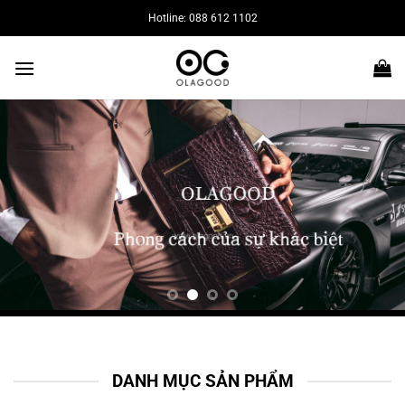
Bỏ
Hotline: 088 612 1102
qua
nội
dung
DANH MỤC SẢN PHẨM