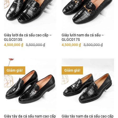
Giày lười da cá sấu cao cấp –
Giày lười nam da cá sấu –
GLGC013S
GLGC017S
Giá
Giá
Giá
Giá
4,500,000
₫
5,500,000
₫
4,500,000
₫
5,500,000
₫
gốc
hiện
gốc
hiện
là:
tại
là:
tại
5,500,000 ₫.
là:
5,500,000 ₫.
là:
4,500,000 ₫.
4,500,000 ₫.
Giảm giá!
Giảm giá!
Giày tây da cá sấu nam cao cấp
Giày tây nam da cá sấu cao cấp