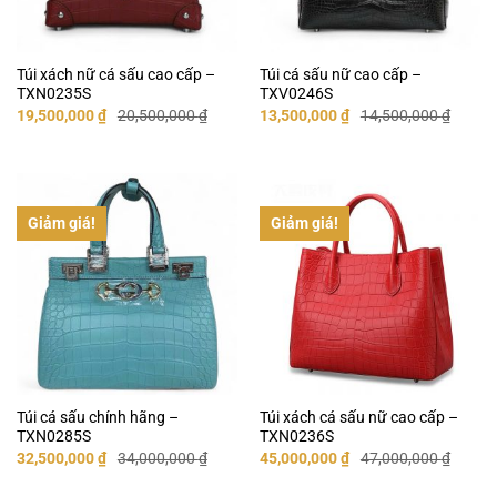
Túi xách nữ cá sấu cao cấp –
Túi cá sấu nữ cao cấp –
TXN0235S
TXV0246S
Giá
Giá
Giá
Giá
19,500,000
₫
20,500,000
₫
13,500,000
₫
14,500,000
₫
gốc
hiện
gốc
hiện
là:
tại
là:
tại
20,500,000 ₫.
là:
14,500,000 ₫.
là:
19,500,000 ₫.
13,500,000 ₫.
Giảm giá!
Giảm giá!
Túi cá sấu chính hãng –
Túi xách cá sấu nữ cao cấp –
TXN0285S
TXN0236S
Giá
Giá
Giá
Giá
32,500,000
₫
34,000,000
₫
45,000,000
₫
47,000,000
₫
gốc
hiện
gốc
hiện
là:
tại
là:
tại