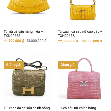
Túi nữ cá sấu hàng hiệu –
Túi xách cá sấu nữ cao cấp –
TXN0266S
TXN0265S
Giá
Giá
41,500,000
₫
43,000,000
₫
22,500,000
₫
–
24,000,000
₫
gốc
hiện
là:
tại
43,000,000 ₫.
là:
41,500,000 ₫.
Giảm giá!
Giảm giá!
Túi xách da cá sấu chính hãng –
Túi cá sấu nữ chính hãng –