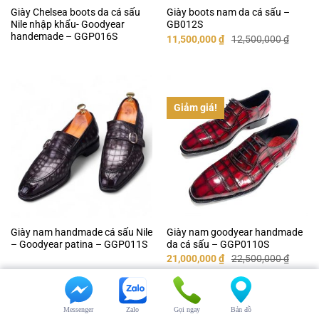
Giày Chelsea boots da cá sấu
Giày boots nam da cá sấu –
Nile nhập khẩu- Goodyear
GB012S
handemade – GGP016S
Giá
Giá
11,500,000
₫
12,500,000
₫
gốc
hiện
là:
tại
12,500,000 ₫.
là:
11,500,000 ₫.
Giảm giá!
Giày nam handmade cá sấu Nile
Giày nam goodyear handmade
– Goodyear patina – GGP011S
da cá sấu – GGP0110S
Giá
Giá
21,000,000
₫
22,500,000
₫
gốc
hiện
là:
tại
22,500,000 ₫.
là:
21,000,000 ₫.
Messenger
Zalo
Gọi ngay
Bản đồ