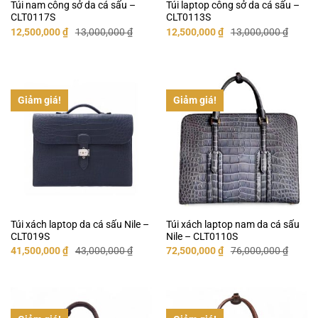
Túi nam công sở da cá sấu –
Túi laptop công sở da cá sấu –
CLT0117S
CLT0113S
Giá
Giá
Giá
Giá
12,500,000
₫
13,000,000
₫
12,500,000
₫
13,000,000
₫
gốc
hiện
gốc
hiện
là:
tại
là:
tại
13,000,000 ₫.
là:
13,000,000 ₫.
là:
12,500,000 ₫.
12,500,000 ₫.
Giảm giá!
Giảm giá!
Túi xách laptop da cá sấu Nile –
Túi xách laptop nam da cá sấu
CLT019S
Nile – CLT0110S
Giá
Giá
Giá
Giá
41,500,000
₫
43,000,000
₫
72,500,000
₫
76,000,000
₫
gốc
hiện
gốc
hiện
là:
tại
là:
tại
43,000,000 ₫.
là:
76,000,000 ₫.
là:
41,500,000 ₫.
72,500,000 ₫.