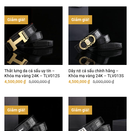
2,200,000 ₫.
là:
6,400,000 ₫.
là:
1,990,000 ₫.
6,000,000 ₫.
Giảm giá!
Giảm giá!
Thắt lưng da cá sấu uy tín –
Dây nịt cá sấu chính hãng –
Khóa mạ vàng 24K – TLV012S
Khóa mạ vàng 24K – TLV013S
Giá
Giá
Giá
Giá
4,500,000
₫
5,000,000
₫
4,500,000
₫
5,000,000
₫
gốc
hiện
gốc
hiện
là:
tại
là:
tại
5,000,000 ₫.
là:
5,000,000 ₫.
là:
4,500,000 ₫.
4,500,000 ₫.
Giảm giá!
Giảm giá!