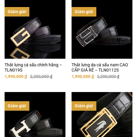
Giảm giá!
Giảm giá!
Thắt lưng cá sấu chính hãng –
Thắt lưng da cá sấu nam CAO
TLN019S
CẤP GIÁ RẺ – TLN0112S
Giá
Giá
Giá
Giá
1,990,000
₫
2,200,000
₫
1,990,000
₫
2,200,000
₫
gốc
hiện
gốc
hiện
là:
tại
là:
tại
2,200,000 ₫.
là:
2,200,000 ₫.
là:
1,990,000 ₫.
1,990,000 ₫.
Giảm giá!
Giảm giá!