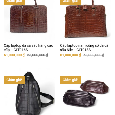
Giảm giá!
Giảm giá!
Cặp laptop da cá sấu hàng cao
Cặp laptop nam công sở da cá
cấp – CLT016S
sấu Nile – CLT018S
Giá
Giá
Giá
Giá
61,000,000
₫
63,000,000
₫
61,000,000
₫
63,000,000
₫
gốc
hiện
gốc
hiện
là:
tại
là:
tại
63,000,000 ₫.
là:
63,000,000 ₫.
là:
61,000,000 ₫.
61,000,000 ₫.
Giảm giá!
Giảm giá!