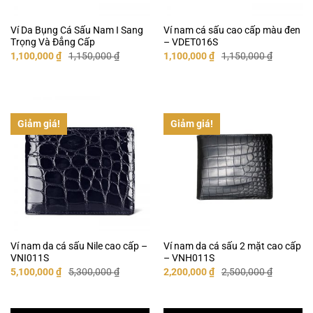
Ví Da Bụng Cá Sấu Nam I Sang
Ví nam cá sấu cao cấp màu đen
Trọng Và Đẳng Cấp
– VDET016S
Giá
Giá
Giá
Giá
1,100,000
₫
1,150,000
₫
1,100,000
₫
1,150,000
₫
gốc
hiện
gốc
hiện
là:
tại
là:
tại
1,150,000 ₫.
là:
1,150,000 ₫.
là:
1,100,000 ₫.
1,100,000 ₫.
Giảm giá!
Giảm giá!
Ví nam da cá sấu Nile cao cấp –
Ví nam da cá sấu 2 mặt cao cấp
VNI011S
– VNH011S
Giá
Giá
Giá
Giá
5,100,000
₫
5,300,000
₫
2,200,000
₫
2,500,000
₫
gốc
hiện
gốc
hiện
là:
tại
là:
tại
5,300,000 ₫.
là:
2,500,000 ₫.
là:
5,100,000 ₫.
2,200,000 ₫.