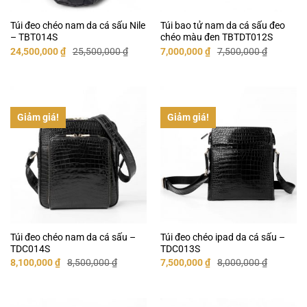
Túi đeo chéo nam da cá sấu Nile
Túi bao tử nam da cá sấu đeo
– TBT014S
chéo màu đen TBTDT012S
Giá
Giá
Giá
Giá
24,500,000
₫
25,500,000
₫
7,000,000
₫
7,500,000
₫
gốc
hiện
gốc
hiện
là:
tại
là:
tại
25,500,000 ₫.
là:
7,500,000 ₫.
là:
24,500,000 ₫.
7,000,000 ₫.
Giảm giá!
Giảm giá!
Túi đeo chéo nam da cá sấu –
Túi đeo chéo ipad da cá sấu –
TDC014S
TDC013S
Giá
Giá
Giá
Giá
8,100,000
₫
8,500,000
₫
7,500,000
₫
8,000,000
₫
gốc
hiện
gốc
hiện
là:
tại
là:
tại
8,500,000 ₫.
là:
8,000,000 ₫.
là:
8,100,000 ₫.
7,500,000 ₫.