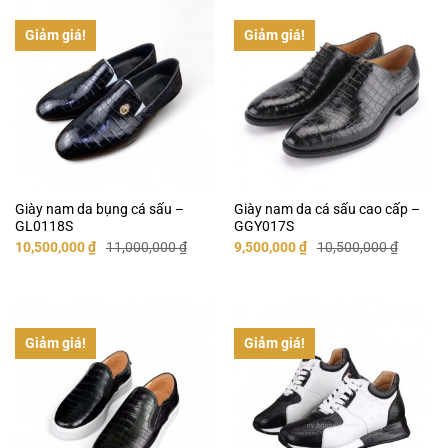
Giảm giá!
Giảm giá!
Giày nam da bụng cá sấu –
Giày nam da cá sấu cao cấp –
GL0118S
GGY017S
Giá
Giá
Giá
Giá
10,500,000
₫
11,000,000
₫
9,500,000
₫
10,500,000
₫
gốc
hiện
gốc
hiện
là:
tại
là:
tại
11,000,000 ₫.
là:
10,500,000 ₫.
là:
10,500,000 ₫.
9,500,000 ₫.
Giảm giá!
Giảm giá!