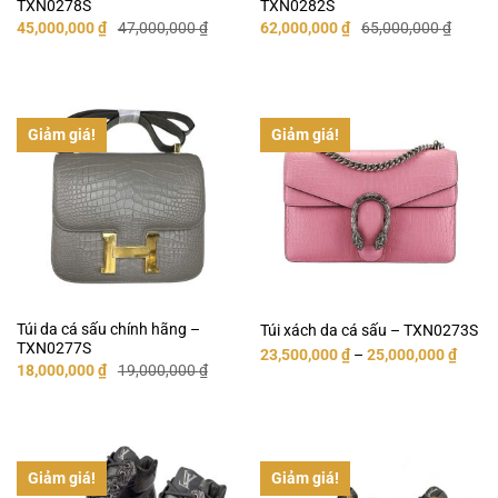
TXN0278S
TXN0282S
Giá
Giá
Giá
Giá
45,000,000
₫
47,000,000
₫
62,000,000
₫
65,000,000
₫
gốc
hiện
gốc
hiện
là:
tại
là:
tại
47,000,000 ₫.
là:
65,000,000 ₫.
là:
45,000,000 ₫.
62,000,000 ₫.
Giảm giá!
Giảm giá!
Túi da cá sấu chính hãng –
Túi xách da cá sấu – TXN0273S
TXN0277S
23,500,000
₫
–
25,000,000
₫
Giá
Giá
18,000,000
₫
19,000,000
₫
gốc
hiện
là:
tại
19,000,000 ₫.
là:
18,000,000 ₫.
Giảm giá!
Giảm giá!