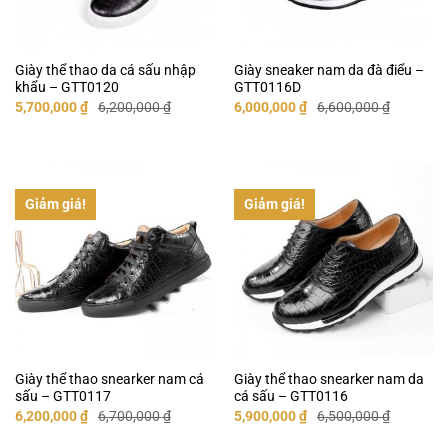
Giày thể thao da cá sấu nhập
Giày sneaker nam da đà điểu –
khẩu – GTT0120
GTT0116D
Giá
Giá
Giá
Giá
5,700,000
₫
6,200,000
₫
6,000,000
₫
6,600,000
₫
gốc
hiện
gốc
hiện
là:
tại
là:
tại
6,200,000 ₫.
là:
6,600,000 ₫.
là:
5,700,000 ₫.
6,000,000 ₫.
Giảm giá!
Giảm giá!
Giày thể thao snearker nam cá
Giày thể thao snearker nam da
sấu – GTT0117
cá sấu – GTT0116
Giá
Giá
Giá
Giá
6,200,000
₫
6,700,000
₫
5,900,000
₫
6,500,000
₫
gốc
hiện
gốc
hiện
là:
tại
là:
tại