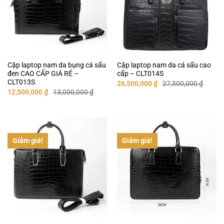
Cặp laptop nam da bụng cá sấu
Cặp laptop nam da cá sấu cao
đen CAO CẤP GIÁ RẺ –
cấp – CLT014S
CLT013S
Giá
Giá
26,500,000
₫
27,500,000
₫
gốc
hiện
Giá
Giá
12,500,000
₫
13,000,000
₫
là:
tại
gốc
hiện
27,500,000 ₫.
là:
là:
tại
26,500,000 ₫.
13,000,000 ₫.
là:
12,500,000 ₫.
Giảm giá!
Giảm giá!