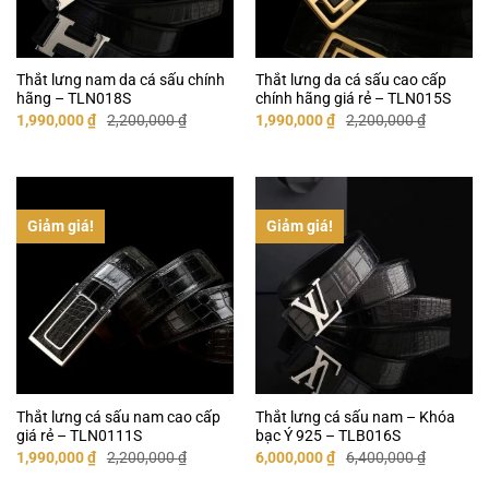
Thắt lưng nam da cá sấu chính
Thắt lưng da cá sấu cao cấp
hãng – TLN018S
chính hãng giá rẻ – TLN015S
Giá
Giá
Giá
Giá
1,990,000
₫
2,200,000
₫
1,990,000
₫
2,200,000
₫
gốc
hiện
gốc
hiện
là:
tại
là:
tại
2,200,000 ₫.
là:
2,200,000 ₫.
là:
1,990,000 ₫.
1,990,000 ₫.
Giảm giá!
Giảm giá!
Thắt lưng cá sấu nam cao cấp
Thắt lưng cá sấu nam – Khóa
giá rẻ – TLN0111S
bạc Ý 925 – TLB016S
Giá
Giá
Giá
Giá
1,990,000
₫
2,200,000
₫
6,000,000
₫
6,400,000
₫
gốc
hiện
gốc
hiện
là:
tại
là:
tại