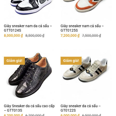
Giày sneaker nam da cá sấu –
Giày sneaker nam cá sấu –
GTT0124S
GTT0125S
Giá
Giá
Giá
Giá
8,000,000
₫
8,500,000
₫
7,200,000
₫
7,500,000
₫
gốc
hiện
gốc
hiện
là:
tại
là:
tại
8,500,000 ₫.
là:
7,500,000 ₫.
là:
8,000,000 ₫.
7,200,000 ₫.
Giảm giá!
Giảm giá!
Giày Sneaker da cá sấu cao cấp
Giày sneaker da cá sấu –
– GTT013S
GT0122S
Giá
Giá
Giá
Giá
6,200,000
₫
6,700,000
₫
6,000,000
₫
6,500,000
₫