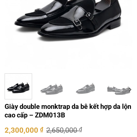
Giày double monktrap da bê kết hợp da lộn
cao cấp – ZDM013B
Giá
Giá
2,300,000
₫
2,650,000
₫