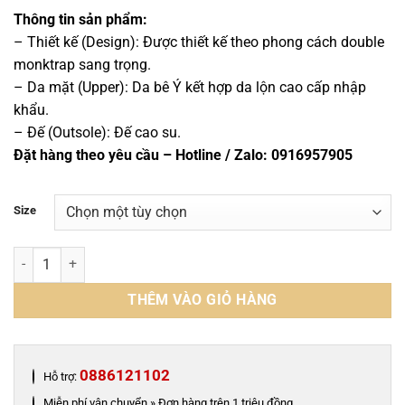
gốc
hiện
là:
tại
Thông tin sản phẩm:
2,650,000 ₫.
là:
– Thiết kế (Design): Được thiết kế theo phong cách double
2,300,000 ₫.
monktrap sang trọng.
– Da mặt (Upper): Da bê Ý kết hợp da lộn cao cấp nhập
khẩu.
– Đế (Outsole): Đế cao su.
Đặt hàng theo yêu cầu – Hotline / Zalo: 0916957905
Size
Giày double monktrap da bê kết hợp da lộn cao cấp - ZDM013B số l
THÊM VÀO GIỎ HÀNG
0886121102
Hỗ trợ:
Miễn phí vận chuyển » Đơn hàng trên 1 triệu đồng