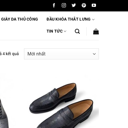
 GIÀY DA THỦ CÔNG
ĐẦU KHÓA THẮT LƯNG
TIN TỨC
Được
cả 4 kết quả
sắp
xếp
theo
mới
nhất