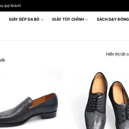
vụ quý khách!
GIÀY DÉP DA BÒ
GIÀY TÙY CHỈNH
SÁCH DẠY ĐÓNG
Hiển thị tất 
UỐI