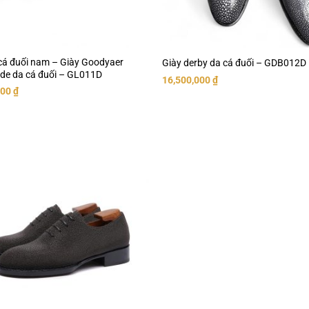
cá đuối nam – Giày Goodyaer
Giày derby da cá đuối – GDB012D
e da cá đuối – GL011D
16,500,000
₫
000
₫