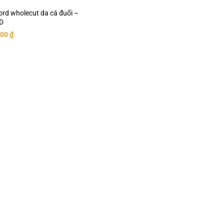
ord wholecut da cá đuối –
D
000
₫