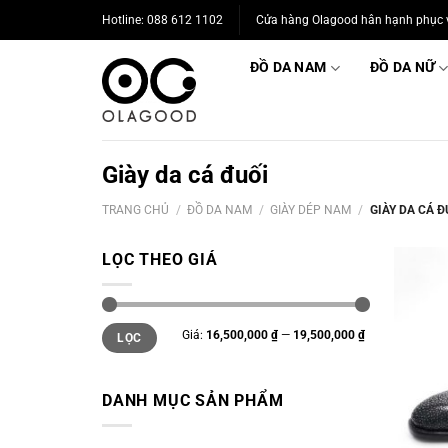
Bỏ
Hotline: 088 612 1102
Cửa hàng Olagood hân hạnh phục 
qua
nội
ĐỒ DA NAM
ĐỒ DA NỮ
dung
Giày da cá đuối
TRANG CHỦ
/
ĐỒ DA NAM
/
GIÀY DÉP NAM
/
GIÀY DA CÁ Đ
LỌC THEO GIÁ
Giá
Giá
Giá:
16,500,000 ₫
—
19,500,000 ₫
LỌC
thấp
cao
nhất
nhất
DANH MỤC SẢN PHẨM