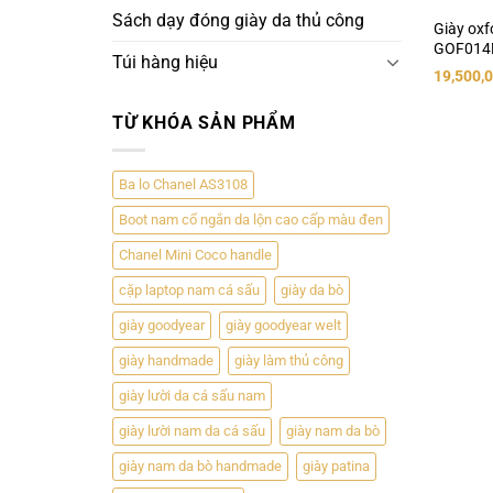
Sách dạy đóng giày da thủ công
Giày oxf
GOF014
Túi hàng hiệu
19,500,
TỪ KHÓA SẢN PHẨM
Ba lo Chanel AS3108
Boot nam cổ ngắn da lộn cao cấp màu đen
Chanel Mini Coco handle
cặp laptop nam cá sấu
giày da bò
giày goodyear
giày goodyear welt
giày handmade
giày làm thủ công
giày lười da cá sấu nam
giày lười nam da cá sấu
giày nam da bò
giày nam da bò handmade
giày patina