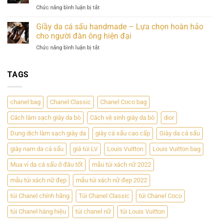
Kết
Giá
ở
Chức năng bình luận bị tắt
cá
Hợp
Trị
Thắt
sấu
Hoàn
Bền
Lưng
–
Giầy da cá sấu handmade – Lựa chọn hoàn hảo
Hảo
Vững
Da
Sự
cho người đàn ông hiện đại
Giữa
Cá
đẳng
Đẳng
ở
Chức năng bình luận bị tắt
Sấu
cấp
Cấp
Giầy
–
và
và
da
Phong
độc
Chất
cá
TAGS
Cách
đáo
Lượng
sấu
Sang
handmade
Trọng
–
Cho
chanel bag
Chanel Classic
Chanel Coco bag
Lựa
Đấng
chọn
Mày
Cách làm sạch giày da bò
Cách vệ sinh giày da bò
dior
hoàn
Râu
hảo
Dung dịch làm sạch giày da
giày cá sấu cao cấp
Giày da cá sấu
cho
người
giày nam da cá sấu
giá túi LV
Louis Vuitton
Louis Vuitton bag
đàn
ông
Mua ví da cá sấu ở đâu tốt
mẫu túi xách nữ 2022
hiện
mẫu túi xách nữ đẹp
mẫu túi xách nữ đẹp 2022
đại
túi Chanel chính hãng
Túi Chanel Classic
túi Chanel Coco
túi Chanel hàng hiệu
túi chanel nữ
túi Louis Vuitton