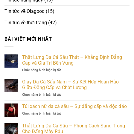
Tin tức về Olagood
(15)
Tin tức về thời trang
(42)
BÀI VIẾT MỚI NHẤT
Thắt Lưng Da Cá Sấu Thật – Khẳng Định Đẳng
Cấp và Giá Trị Bền Vững
ở
Chức năng bình luận bị tắt
Thắt
Lưng
Giày Da Cá Sấu Nam – Sự Kết Hợp Hoàn Hảo
Da
Giữa Đẳng Cấp và Chất Lượng
Cá
ở
Chức năng bình luận bị tắt
Sấu
Giày
Thật
Da
Túi xách nữ da cá sấu – Sự đẳng cấp và độc đáo
–
Cá
Khẳng
ở
Chức năng bình luận bị tắt
Sấu
Định
Túi
Nam
Đẳng
xách
Thắt Lưng Da Cá Sấu – Phong Cách Sang Trọng
–
Cấp
nữ
Sự
Cho Đấng Mày Râu
và
da