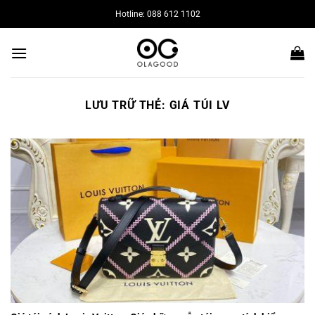
Bỏ
Hotline: 088 612 1102
qua
nội
dung
LƯU TRỮ THẺ:
GIÁ TÚI LV