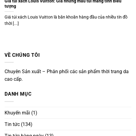
Giá túi xách Louis Vuitton: Giá những mẫu túi mang tính biểu
tượng
Giá túi xách Louis Vuitton là băn khoăn hàng đầu của nhiều tín đồ
thời [...]
VỀ CHÚNG TÔI
Chuyên Sản xuất – Phân phối các sản phẩm thời trang da
cao cấp.
DANH MỤC
Khuyến mãi
(1)
Tin tức
(134)
Tin tức hàng ngày
(13)