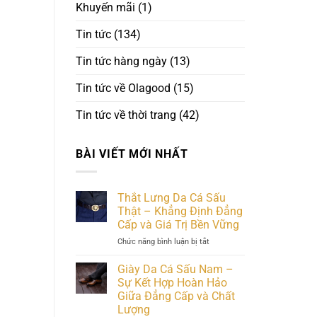
Khuyến mãi
(1)
Tin tức
(134)
Tin tức hàng ngày
(13)
Tin tức về Olagood
(15)
Tin tức về thời trang
(42)
BÀI VIẾT MỚI NHẤT
Thắt Lưng Da Cá Sấu
Thật – Khẳng Định Đẳng
Cấp và Giá Trị Bền Vững
ở
Chức năng bình luận bị tắt
Thắt
Lưng
Giày Da Cá Sấu Nam –
Da
Sự Kết Hợp Hoàn Hảo
Cá
Giữa Đẳng Cấp và Chất
Sấu
Lượng
Thật