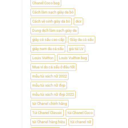
chọn
Chanel Coco bag
hoàn
hảo
Cách làm sạch giày da bò
cho
người
Cách vệ sinh giày da bò
dior
đàn
ông
Dung dịch làm sạch giày da
hiện
giày cá sấu cao cấp
Giày da cá sấu
đại
giày nam da cá sấu
giá túi LV
Louis Vuitton
Louis Vuitton bag
Mua ví da cá sấu ở đâu tốt
mẫu túi xách nữ 2022
mẫu túi xách nữ đẹp
mẫu túi xách nữ đẹp 2022
túi Chanel chính hãng
Túi Chanel Classic
túi Chanel Coco
túi Chanel hàng hiệu
túi chanel nữ