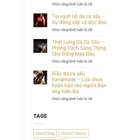
–
ở
Chức năng bình luận bị tắt
Khẳng
Giày
Định
Da
Túi xách nữ da cá sấu –
Đẳng
Cá
Sự đẳng cấp và độc đáo
Cấp
Sấu
ở
Chức năng bình luận bị tắt
và
Nam
Túi
Giá
–
xách
Trị
Thắt Lưng Da Cá Sấu –
Sự
nữ
Bền
Kết
Phong Cách Sang Trọng
da
Vững
Hợp
Cho Đấng Mày Râu
cá
Hoàn
ở
Chức năng bình luận bị tắt
sấu
Hảo
Thắt
–
Giữa
Lưng
Sự
Giầy da cá sấu
Đẳng
Da
đẳng
Cấp
handmade – Lựa chọn
Cá
cấp
và
hoàn hảo cho người đàn
Sấu
và
Chất
ông hiện đại
–
độc
Lượng
Phong
đáo
ở
Chức năng bình luận bị tắt
Cách
Giầy
Sang
da
Trọng
cá
TAGS
Cho
sấu
Đấng
handmade
Mày
–
chanel bag
Chanel Classic
Râu
Lựa