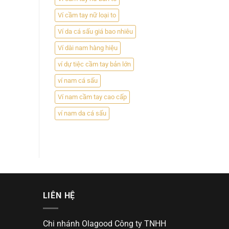
Ví cầm tay nữ loại to
Ví da cá sấu giá bao nhiêu
Ví dài nam hàng hiệu
ví dự tiệc cầm tay bản lớn
ví nam cá sấu
Ví nam cầm tay cao cấp
ví nam da cá sấu
LIÊN HỆ
Chi nhánh Olagood Công ty TNHH