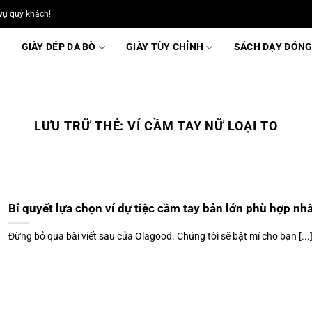
vụ quý khách!
GIÀY DÉP DA BÒ
GIÀY TÙY CHỈNH
SÁCH DẠY ĐÓNG
LƯU TRỮ THẺ:
VÍ CẦM TAY NỮ LOẠI TO
Bí quyết lựa chọn ví dự tiệc cầm tay bản lớn phù hợp nhấ
Đừng bỏ qua bài viết sau của Olagood. Chúng tôi sẽ bật mí cho bạn [...