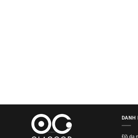
DANH 
Đồ da 