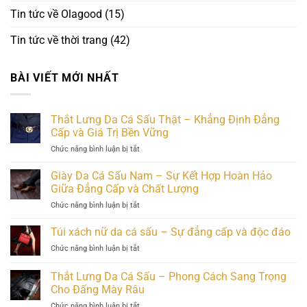
Tin tức về Olagood
(15)
Tin tức về thời trang
(42)
BÀI VIẾT MỚI NHẤT
Thắt Lưng Da Cá Sấu Thật – Khẳng Định Đẳng
Cấp và Giá Trị Bền Vững
ở
Chức năng bình luận bị tắt
Thắt
Lưng
Giày Da Cá Sấu Nam – Sự Kết Hợp Hoàn Hảo
Da
Giữa Đẳng Cấp và Chất Lượng
Cá
ở
Chức năng bình luận bị tắt
Sấu
Giày
Thật
Da
Túi xách nữ da cá sấu – Sự đẳng cấp và độc đáo
–
Cá
Khẳng
ở
Chức năng bình luận bị tắt
Sấu
Định
Túi
Nam
Đẳng
xách
Thắt Lưng Da Cá Sấu – Phong Cách Sang Trọng
–
Cấp
nữ
Sự
Cho Đấng Mày Râu
và
da
Kết
Giá
ở
Chức năng bình luận bị tắt
cá