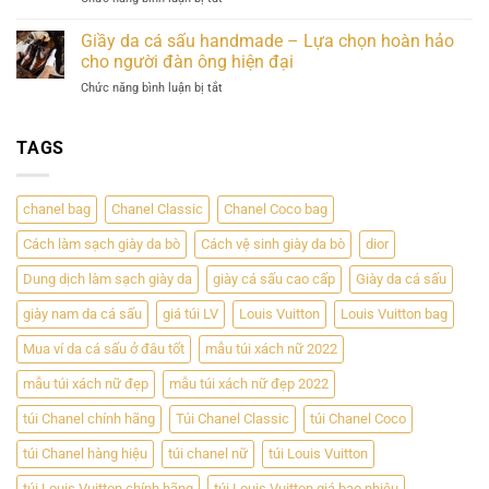
Hợp
Trị
Thắt
sấu
Hoàn
Bền
Lưng
–
Giầy da cá sấu handmade – Lựa chọn hoàn hảo
Hảo
Vững
Da
Sự
cho người đàn ông hiện đại
Giữa
Cá
đẳng
Đẳng
ở
Chức năng bình luận bị tắt
Sấu
cấp
Cấp
Giầy
–
và
và
da
Phong
độc
Chất
cá
TAGS
Cách
đáo
Lượng
sấu
Sang
handmade
Trọng
–
Cho
chanel bag
Chanel Classic
Chanel Coco bag
Lựa
Đấng
chọn
Mày
Cách làm sạch giày da bò
Cách vệ sinh giày da bò
dior
hoàn
Râu
hảo
Dung dịch làm sạch giày da
giày cá sấu cao cấp
Giày da cá sấu
cho
người
giày nam da cá sấu
giá túi LV
Louis Vuitton
Louis Vuitton bag
đàn
ông
Mua ví da cá sấu ở đâu tốt
mẫu túi xách nữ 2022
hiện
mẫu túi xách nữ đẹp
mẫu túi xách nữ đẹp 2022
đại
túi Chanel chính hãng
Túi Chanel Classic
túi Chanel Coco
túi Chanel hàng hiệu
túi chanel nữ
túi Louis Vuitton
túi Louis Vuitton chính hãng
túi Louis Vuitton giá bao nhiêu