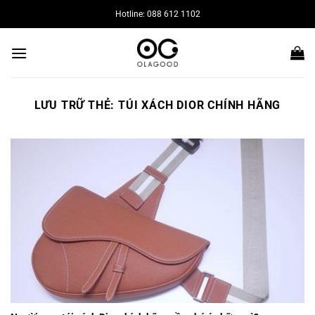
Bỏ
Hotline: 088 612 1102
qua
nội
dung
LƯU TRỮ THẺ:
TÚI XÁCH DIOR CHÍNH HÃNG