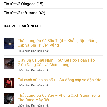
Tin tức về Olagood
(15)
Tin tức về thời trang
(42)
BÀI VIẾT MỚI NHẤT
Thắt Lưng Da Cá Sấu Thật – Khẳng Định Đẳng
Cấp và Giá Trị Bền Vững
ở
Chức năng bình luận bị tắt
Thắt
Lưng
Giày Da Cá Sấu Nam – Sự Kết Hợp Hoàn Hảo
Da
Giữa Đẳng Cấp và Chất Lượng
Cá
ở
Chức năng bình luận bị tắt
Sấu
Giày
Thật
Da
Túi xách nữ da cá sấu – Sự đẳng cấp và độc đáo
–
Cá
Khẳng
ở
Chức năng bình luận bị tắt
Sấu
Định
Túi
Nam
Đẳng
xách
Thắt Lưng Da Cá Sấu – Phong Cách Sang Trọng
–
Cấp
nữ
Sự
Cho Đấng Mày Râu
và
da
Kết
Giá
ở
Chức năng bình luận bị tắt
cá
Hợp