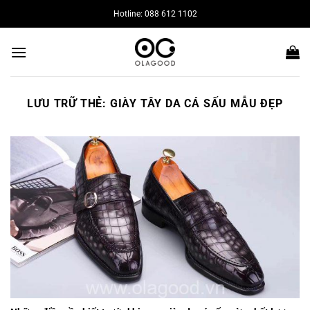
Bỏ
Hotline: 088 612 1102
qua
nội
dung
LƯU TRỮ THẺ:
GIÀY TÂY DA CÁ SẤU MẪU ĐẸP