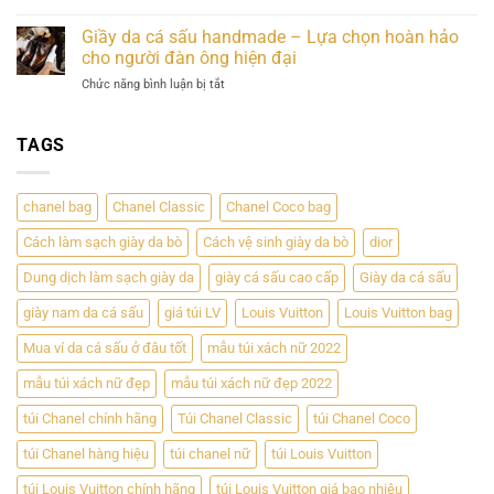
Trị
Thắt
sấu
Hoàn
Bền
Lưng
–
Giầy da cá sấu handmade – Lựa chọn hoàn hảo
Hảo
Vững
Da
Sự
cho người đàn ông hiện đại
Giữa
Cá
đẳng
Đẳng
ở
Chức năng bình luận bị tắt
Sấu
cấp
Cấp
Giầy
–
và
và
da
Phong
độc
Chất
cá
TAGS
Cách
đáo
Lượng
sấu
Sang
handmade
Trọng
–
Cho
chanel bag
Chanel Classic
Chanel Coco bag
Lựa
Đấng
chọn
Mày
Cách làm sạch giày da bò
Cách vệ sinh giày da bò
dior
hoàn
Râu
hảo
Dung dịch làm sạch giày da
giày cá sấu cao cấp
Giày da cá sấu
cho
người
giày nam da cá sấu
giá túi LV
Louis Vuitton
Louis Vuitton bag
đàn
ông
Mua ví da cá sấu ở đâu tốt
mẫu túi xách nữ 2022
hiện
mẫu túi xách nữ đẹp
mẫu túi xách nữ đẹp 2022
đại
túi Chanel chính hãng
Túi Chanel Classic
túi Chanel Coco
túi Chanel hàng hiệu
túi chanel nữ
túi Louis Vuitton
túi Louis Vuitton chính hãng
túi Louis Vuitton giá bao nhiêu