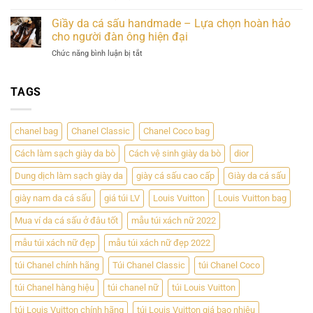
Trị
Thắt
sấu
Hoàn
Bền
Lưng
–
Giầy da cá sấu handmade – Lựa chọn hoàn hảo
Hảo
Vững
Da
Sự
cho người đàn ông hiện đại
Giữa
Cá
đẳng
Đẳng
ở
Chức năng bình luận bị tắt
Sấu
cấp
Cấp
Giầy
–
và
và
da
Phong
độc
Chất
cá
TAGS
Cách
đáo
Lượng
sấu
Sang
handmade
Trọng
–
Cho
chanel bag
Chanel Classic
Chanel Coco bag
Lựa
Đấng
chọn
Mày
Cách làm sạch giày da bò
Cách vệ sinh giày da bò
dior
hoàn
Râu
hảo
Dung dịch làm sạch giày da
giày cá sấu cao cấp
Giày da cá sấu
cho
người
giày nam da cá sấu
giá túi LV
Louis Vuitton
Louis Vuitton bag
đàn
ông
Mua ví da cá sấu ở đâu tốt
mẫu túi xách nữ 2022
hiện
mẫu túi xách nữ đẹp
mẫu túi xách nữ đẹp 2022
đại
túi Chanel chính hãng
Túi Chanel Classic
túi Chanel Coco
túi Chanel hàng hiệu
túi chanel nữ
túi Louis Vuitton
túi Louis Vuitton chính hãng
túi Louis Vuitton giá bao nhiêu