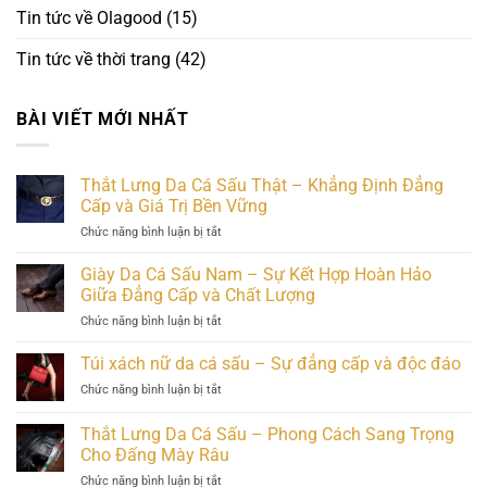
Tin tức về Olagood
(15)
Tin tức về thời trang
(42)
BÀI VIẾT MỚI NHẤT
Thắt Lưng Da Cá Sấu Thật – Khẳng Định Đẳng
Cấp và Giá Trị Bền Vững
ở
Chức năng bình luận bị tắt
Thắt
Lưng
Giày Da Cá Sấu Nam – Sự Kết Hợp Hoàn Hảo
Da
Giữa Đẳng Cấp và Chất Lượng
Cá
ở
Chức năng bình luận bị tắt
Sấu
Giày
Thật
Da
Túi xách nữ da cá sấu – Sự đẳng cấp và độc đáo
–
Cá
Khẳng
ở
Chức năng bình luận bị tắt
Sấu
Định
Túi
Nam
Đẳng
xách
Thắt Lưng Da Cá Sấu – Phong Cách Sang Trọng
–
Cấp
nữ
Sự
Cho Đấng Mày Râu
và
da
Kết
Giá
ở
Chức năng bình luận bị tắt
cá
Hợp