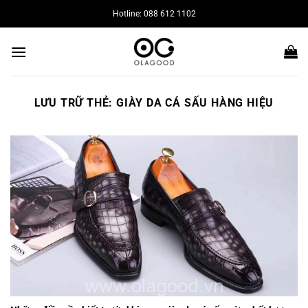
Bỏ
Hotline: 088 612 1102
qua
nội
dung
LƯU TRỮ THẺ:
GIÀY DA CÁ SẤU HÀNG HIỆU