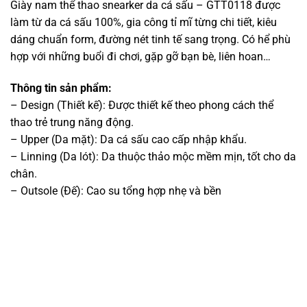
là:
tại
Giày nam thể thao snearker da cá sấu – GTT0118 được
6,500,000 ₫.
là:
làm từ da cá sấu 100%, gia công tỉ mĩ từng chi tiết, kiêu
6,000,000 ₫.
dáng chuẩn form, đường nét tinh tế sang trọng. Có hể phù
hợp với những buổi đi chơi, gặp gỡ bạn bè, liên hoan…
Thông tin sản phẩm:
– Design (Thiết kế): Được thiết kế theo phong cách thể
thao trẻ trung năng động.
– Upper (Da mặt): Da cá sấu cao cấp nhập khẩu.
– Linning (Da lót): Da thuộc thảo mộc mềm mịn, tốt cho da
chân.
– Outsole (Đế): Cao su tổng hợp nhẹ và bền