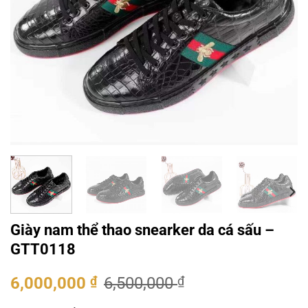
Giày nam thể thao snearker da cá sấu –
GTT0118
Giá
Giá
6,000,000
₫
6,500,000
₫
gốc
hiện