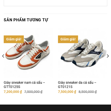
SẢN PHẨM TƯƠNG TỰ
Giảm giá!
Giảm giá!
Giày sneaker nam cá sấu –
Giày sneaker da cá sấu –
GTT0125S
GT0121S
Giá
Giá
Giá
Giá
7,200,000
₫
7,500,000
₫
7,500,000
₫
8,500,000
₫
gốc
hiện
gốc
hiện
là:
tại
là:
tại
7,500,000 ₫.
là:
8,500,000 ₫.
là:
7,200,000 ₫.
7,500,000 ₫.