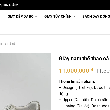
vụ quý khách!
GIÀY DÉP DA BÒ
GIÀY TÙY CHỈNH
SÁCH DẠY ĐÓNG
O DA CÁ SẤU
Giày nam thể thao c
Giá
Giá
11,000,000
₫
11,5
gốc
hiện
là:
tại
Thông tin sản phẩm:
11,500,000 ₫.
là:
– Design (Thiết kế): Được thi
11,000
động.
– Upper (Da mặt): Da cá sấu
– Linning (Da lót): Da thuộc