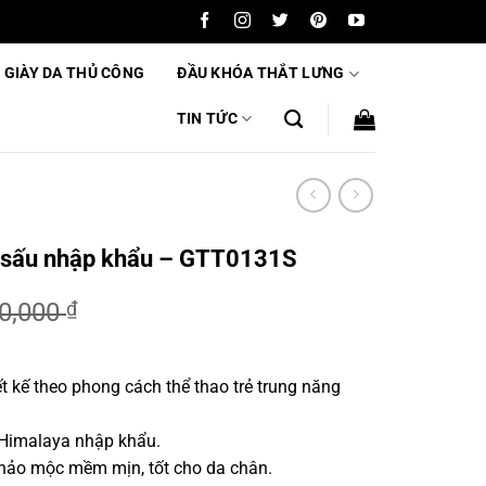
 GIÀY DA THỦ CÔNG
ĐẦU KHÓA THẮT LƯNG
TIN TỨC
á sấu nhập khẩu – GTT0131S
00,000
₫
ết kế theo phong cách thể thao trẻ trung năng
,000 ₫.
 Himalaya nhập khẩu.
 thảo mộc mềm mịn, tốt cho da chân.