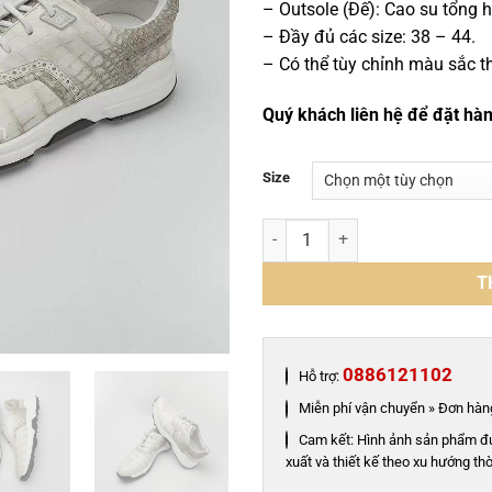
– Outsole (Đế): Cao su tổng 
– Đầy đủ các size: 38 – 44.
– Có thể tùy chỉnh màu sắc t
Quý khách liên hệ để đặt hà
Size
Giày nam thể thao cá sấu nhập 
T
0886121102
Hỗ trợ:
Miễn phí vận chuyển » Đơn hàng
Cam kết: Hình ảnh sản phẩm đ
xuất và thiết kế theo xu hướng thờ