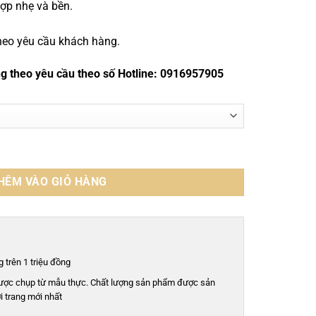
hợp nhẹ và bền.
heo yêu cầu khách hàng.
ng theo yêu cầu theo số Hotline: 0916957905
khẩu - GTT0131S số lượng
HÊM VÀO GIỎ HÀNG
 trên 1 triệu đồng
ược chụp từ mẫu thực. Chất lượng sản phẩm được sản
i trang mới nhất