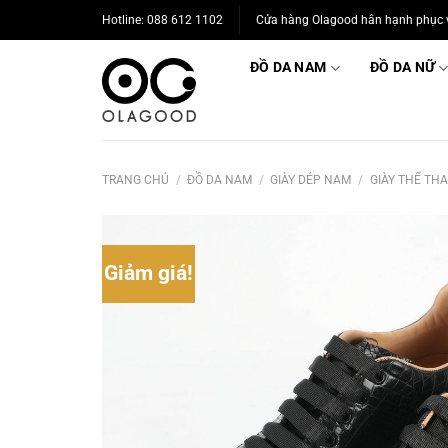
Bỏ
Hotline: 088 612 1102
Cửa hàng Olagood hân hạnh phục 
qua
nội
ĐỒ DA NAM
ĐỒ DA NỮ
dung
TRANG CHỦ
/
ĐỒ DA NAM
/
GIÀY DÉP NAM
/
GIÀY THỂ THA
Giảm giá!