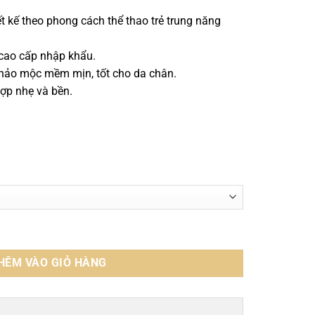
ết kế theo phong cách thể thao trẻ trung năng
 cao cấp nhập khẩu.
 thảo mộc mềm mịn, tốt cho da chân.
hợp nhẹ và bền.
TT0113 số lượng
HÊM VÀO GIỎ HÀNG