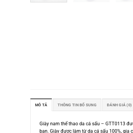
MÔ TẢ
THÔNG TIN BỔ SUNG
ĐÁNH GIÁ (0)
Giày nam thể thao da cá sấu – GTT0113 được 
bạn. Giày được làm từ da cá sấu 100%, gia cô