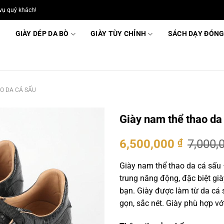
vụ quý khách!
GIÀY DÉP DA BÒ
GIÀY TÙY CHỈNH
SÁCH DẠY ĐÓNG
O DA CÁ SẤU
Giày nam thể thao d
Giá
Giá
6,500,000
₫
7,000,
gốc
hiện
là:
tại
Giày nam thể thao da cá sấu 
7,000,000 ₫.
là:
trung năng động, đặc biệt già
6,500,0
bạn. Giày được làm từ da cá s
gọn, sắc nét. Giày phù hợp vớ