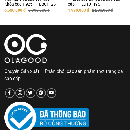
Khóa bạc Ý 925 – TLB0112S
cấp – TLDT0119S
Giá
Giá
Giá
Giá
6,500,000
₫
6,900,000
₫
1,990,000
₫
2,200,000
₫
gốc
hiện
gốc
hiện
là:
tại
là:
tại
6,900,000 ₫.
là:
2,200,000 ₫.
là:
6,500,000 ₫.
1,990,000 ₫.
Chuyên Sản xuất – Phân phối các sản phẩm thời trang da
cao cấp.