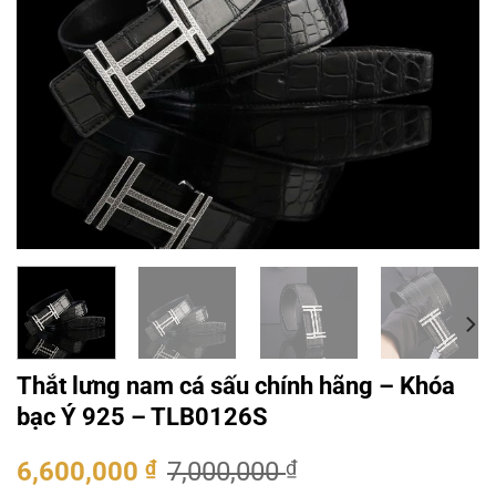
Thắt lưng nam cá sấu chính hãng – Khóa
bạc Ý 925 – TLB0126S
Giá
Giá
6,600,000
₫
7,000,000
₫