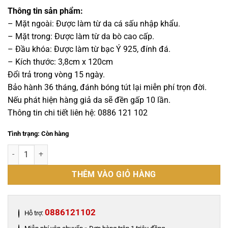
gốc
hiện
là:
tại
Thông tin sản phẩm:
7,000,000 ₫.
là:
– Mặt ngoài: Được làm từ da cá sấu nhập khẩu.
6,600,000 ₫.
– Mặt trong: Được làm từ da bò cao cấp.
– Đầu khóa: Được làm từ bạc Ý 925, đính đá.
– Kích thước: 3,8cm x 120cm
Đổi trả trong vòng 15 ngày.
Bảo hành 36 tháng, đánh bóng tút lại miễn phí trọn đời.
Nếu phát hiện hàng giả da sẽ đền gấp 10 lần.
Thông tin chi tiết liên hệ: 0886 121 102
Tình trạng: Còn hàng
Thắt lưng nam cá sấu chính hãng - Khóa bạc Ý 925 - TLB0126S số l
THÊM VÀO GIỎ HÀNG
0886121102
Hỗ trợ: