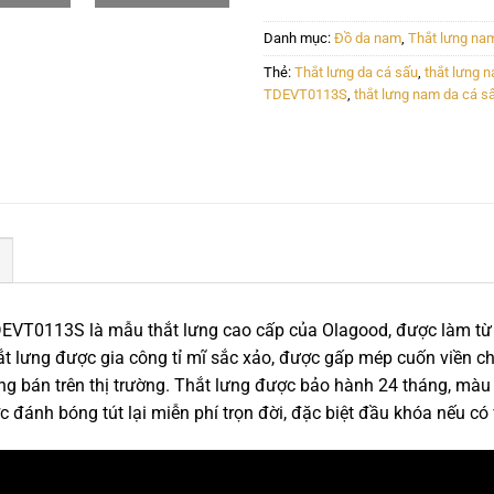
Danh mục:
Đồ da nam
,
Thắt lưng na
Thẻ:
Thắt lưng da cá sấu
,
thắt lưng 
TDEVT0113S
,
thắt lưng nam da cá 
EVT0113S là mẫu thắt lưng cao cấp của Olagood, được làm từ 
t lưng được gia công tỉ mĩ sắc xảo, được gấp mép cuốn viền 
g bán trên thị trường. Thắt lưng được bảo hành 24 tháng, mà
c đánh bóng tút lại miễn phí trọn đời, đặc biệt đầu khóa nếu c