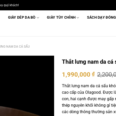
vụ quý khách!
GIÀY DÉP DA BÒ
GIÀY TÙY CHỈNH
SÁCH DẠY ĐÓNG
ƯNG NAM DA CÁ SẤU
Thắt lưng nam da cá
Giá
Giá
1,990,000
₫
2,200,
gốc
hiện
là:
tại
Thắt lưng nam da cá sấu kh
2,200,000 ₫.
là:
cao cấp của Olagood. Được l
1,990,0
con, hai cạnh được may gấp m
thép nguyên khối không gỉ ti
các dòng thông thường sản x