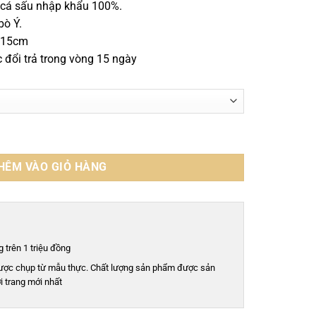
 cá sấu nhập khẩu 100%.
bò Ý.
 115cm
đổi trả trong vòng 15 ngày
ao cấp - TDEVT0113S số lượng
HÊM VÀO GIỎ HÀNG
 trên 1 triệu đồng
ược chụp từ mẫu thực. Chất lượng sản phẩm được sản
i trang mới nhất