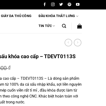
 GIÀY DA THỦ CÔNG
ĐẦU KHÓA THẮT LƯNG
TIN TỨC
 sấu khóa cao cấp – TDEVT0113S
000
₫
óa cao cấp – TDEVT0113S – Là dòng sản phẩm
àm từ 100% da cá sấu nhập khẩu, sợi liền nguyên
00 ₫.
ép cuốn viền rất tỉ mỉ , đầu khóa được làm từ
ện theo công nghệ CNC. Khác biệt hoàn toàn với
uất trong nước.