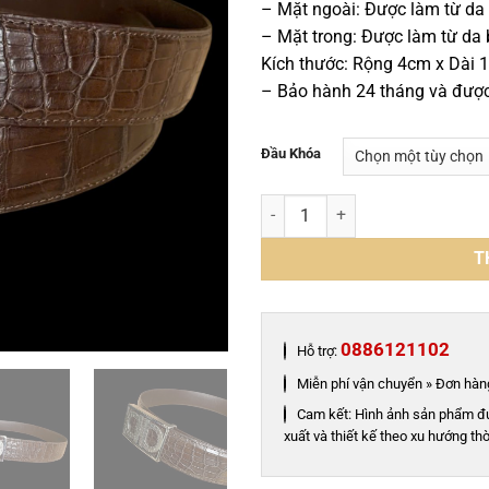
– Mặt ngoài: Được làm từ da
– Mặt trong: Được làm từ da 
Kích thước: Rộng 4cm x Dài
– Bảo hành 24 tháng và được 
Đầu Khóa
Thắt lưng nam da cá sấu khóa c
T
0886121102
Hỗ trợ:
Miễn phí vận chuyển » Đơn hàng
Cam kết: Hình ảnh sản phẩm đ
xuất và thiết kế theo xu hướng thờ