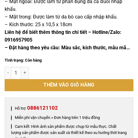
18,000,000 ₫.
là:
– Mặt ngoài: Được làm từ phần bụng da cá đuối nhập
17,000,000 ₫.
khẩu.
– Mặt trong: Được làm từ da bò cao cấp nhập khẩu.
– Kích thước: 25 x 10,5 x 18cm
Liên hệ để biết thêm thông tin chi tiết – Hotline/Zalo:
0916957905
– Đặt hàng theo yêu cầu: Màu sắc, kích thước, mẫu mã…
Tình trạng: Còn hàng
Túi xách nữ cá đuối - TXND022D số lượng
THÊM VÀO GIỎ HÀNG
0886121102
Hỗ trợ:
Miễn phí vận chuyển » Đơn hàng trên 1 triệu đồng
Cam kết: Hình ảnh sản phẩm được chụp từ mẫu thực. Chất
lượng sản phẩm được sản xuất và thiết kế theo xu hướng thời trang