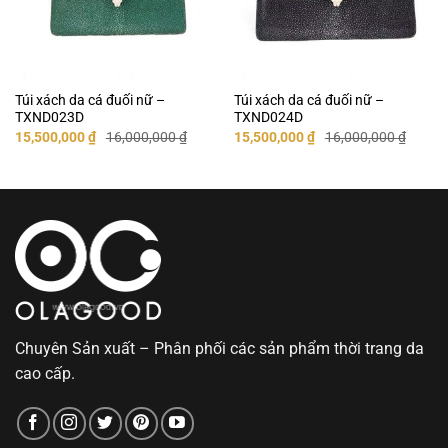
Túi xách da cá đuối nữ –
Túi xách da cá đuối nữ –
TXND023D
TXND024D
Giá
Giá
Giá
Giá
15,500,000
₫
16,000,000
₫
15,500,000
₫
16,000,000
₫
gốc
hiện
gốc
hiện
là:
tại
là:
tại
16,000,000 ₫.
là:
16,000,000 ₫.
là:
15,500,000 ₫.
15,500,000 ₫.
Chuyên Sản xuất – Phân phối các sản phẩm thời trang da
cao cấp.