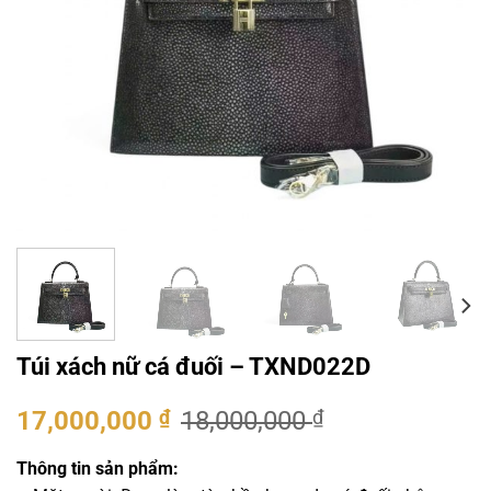
Túi xách nữ cá đuối – TXND022D
Giá
Giá
17,000,000
₫
18,000,000
₫
gốc
hiện
là:
tại
Thông tin sản phẩm: