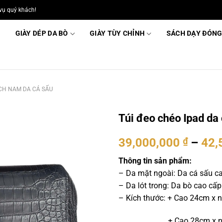
vụ quý khách!
GIÀY DÉP DA BÒ
GIÀY TÙY CHỈNH
SÁCH DẠY ĐÓNG
CH NAM DA CÁ SẤU
Túi đeo chéo Ipad da
39,000,000
₫
–
42,
Thông tin sản phẩm:
– Da mặt ngoài: Da cá sấu c
– Da lót trong: Da bò cao cấp
– Kích thước: + Cao 24cm x
+ Cao 28cm x ngang 