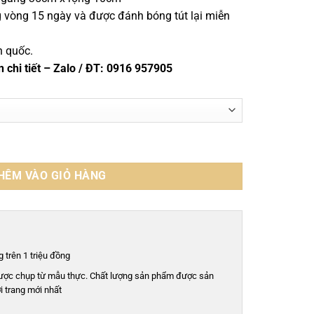
g vòng 15 ngày và được đánh bóng tút lại miễn
n quốc.
n chi tiết – Zalo / ĐT: 0916 957905
 - TCD015S số lượng
HÊM VÀO GIỎ HÀNG
 trên 1 triệu đồng
ược chụp từ mẫu thực. Chất lượng sản phẩm được sản
i trang mới nhất