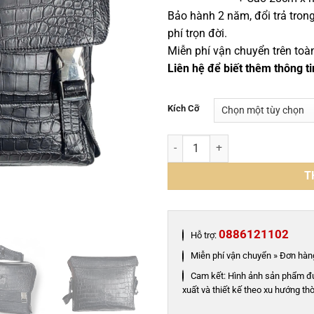
Bảo hành 2 năm, đổi trả tron
phí trọn đời.
Miễn phí vận chuyển trên toà
Liên hệ để biết thêm thông ti
Kích Cỡ
Túi đeo chéo Ipad da cá sấu nile
T
0886121102
Hỗ trợ:
Miễn phí vận chuyển » Đơn hàng
Cam kết: Hình ảnh sản phẩm đ
xuất và thiết kế theo xu hướng thờ