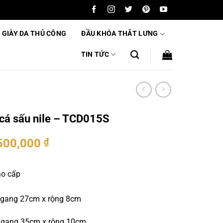
 GIÀY DA THỦ CÔNG
ĐẦU KHÓA THẮT LƯNG
TIN TỨC
 cá sấu nile – TCD015S
500,000
₫
ao cấp
 ngang 27cm x rộng 8cm
35cm x rộng 10cm