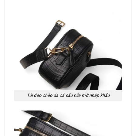
Túi đeo chéo da cá sấu nile mờ nhập khẩu