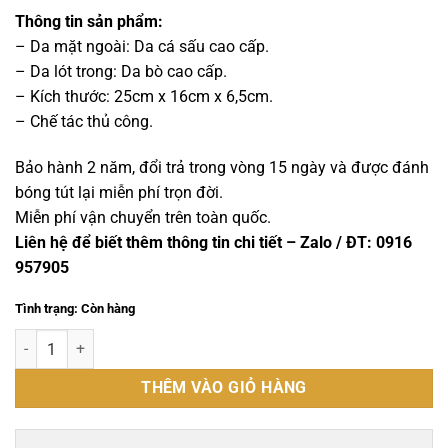
gốc
hiện
là:
tại
Thông tin sản phẩm:
47,000,000 ₫.
là:
– Da mặt ngoài: Da cá sấu cao cấp.
45,000,000 ₫.
– Da lót trong: Da bò cao cấp.
– Kích thước: 25cm x 16cm x 6,5cm.
– Chế tác thủ công.
Bảo hành 2 năm, đổi trả trong vòng 15 ngày và được đánh
bóng tút lại miễn phí trọn đời.
Miễn phí vận chuyển trên toàn quốc.
Liên hệ để biết thêm thông tin chi tiết – Zalo / ĐT: 0916
957905
Tình trạng: Còn hàng
Túi đeo chéo da cá sấu nile mờ nhập khẩu - TDC016S số lượng
THÊM VÀO GIỎ HÀNG