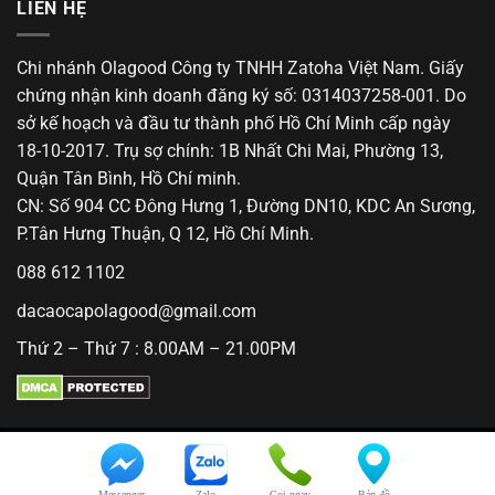
LIÊN HỆ
Chi nhánh Olagood Công ty TNHH Zatoha Việt Nam. Giấy
chứng nhận kinh doanh đăng ký số: 0314037258-001. Do
sở kế hoạch và đầu tư thành phố Hồ Chí Minh cấp ngày
18-10-2017. Trụ sợ chính: 1B Nhất Chi Mai, Phường 13,
Quận Tân Bình, Hồ Chí minh.
CN: Số 904 CC Đông Hưng 1, Đường DN10, KDC An Sương,
P.Tân Hưng Thuận, Q 12, Hồ Chí Minh.
088 612 1102
dacaocapolagood@gmail.com
Thứ 2 – Thứ 7 : 8.00AM – 21.00PM
© 2018 Olagood. All Rights Reserved.
Messenger
Zalo
Gọi ngay
Bản đồ