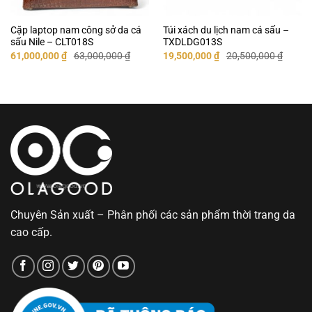
Cặp laptop nam công sở da cá
Túi xách du lịch nam cá sấu –
sấu Nile – CLT018S
TXDLDG013S
Giá
Giá
Giá
Giá
61,000,000
₫
63,000,000
₫
19,500,000
₫
20,500,000
₫
gốc
hiện
gốc
hiện
là:
tại
là:
tại
63,000,000 ₫.
là:
20,500,000 ₫.
là:
61,000,000 ₫.
19,500,000 ₫.
Chuyên Sản xuất – Phân phối các sản phẩm thời trang da
cao cấp.