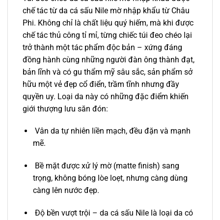
chế tác từ da cá sấu Nile mờ nhập khẩu từ Châu
Phi. Không chỉ là chất liệu quý hiếm, mà khi được
chế tác thủ công tỉ mỉ, từng chiếc túi đeo chéo lại
trở thành một tác phẩm độc bản – xứng đáng
đồng hành cùng những người đàn ông thành đạt,
bản lĩnh và có gu thẩm mỹ sâu sắc, sản phẩm sở
hữu một vẻ đẹp cổ điển, trầm tĩnh nhưng đầy
quyền uy. Loại da này có những đặc điểm khiến
giới thượng lưu săn đón:
Vân da tự nhiên liền mạch, đều đặn và mạnh
mẽ.
Bề mặt được xử lý mờ (matte finish) sang
trọng, không bóng lòe loẹt, nhưng càng dùng
càng lên nước đẹp.
Độ bền vượt trội – da cá sấu Nile là loại da có