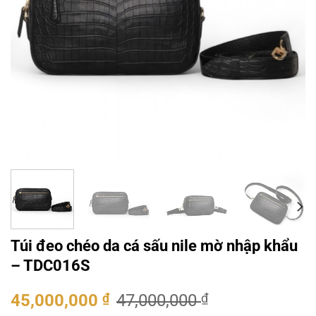
Túi đeo chéo da cá sấu nile mờ nhập khẩu
– TDC016S
Giá
Giá
45,000,000
₫
47,000,000
₫