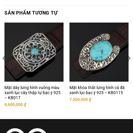
SẢN PHẨM TƯƠNG TỰ
Mặt dây lưng hình vuông màu
Mặt khóa thắt lưng hình cá đá
xanh lục cây thập tự bạc ý 925
xanh lục bạc ý 925 – KB0115
– KB017
7,500,000
₫
6,600,000
₫