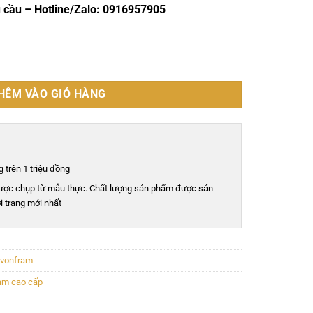
u cầu – Hotline/Zalo: 0916957905
m cao cấp - VF0110 số lượng
HÊM VÀO GIỎ HÀNG
 trên 1 triệu đồng
ược chụp từ mẫu thực. Chất lượng sản phẩm được sản
i trang mới nhất
 vonfram
ram cao cấp