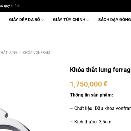
vụ quý khách!
GIÀY DÉP DA BÒ
GIÀY TÙY CHỈNH
SÁCH DẠY ĐÓNG
THẮT LƯNG
/
KHÓA VONFRAM
Khóa thắt lưng ferr
1,750,000
₫
Thông tin sản phẩm:
– Chất liệu: Đầu khóa vonfra
– Kích thước: 3,5cm