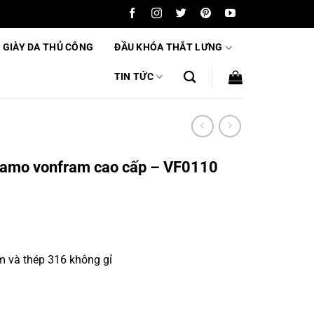
 GIÀY DA THỦ CÔNG
ĐẦU KHÓA THẮT LƯNG
TIN TỨC
agamo vonfram cao cấp – VF0110
m và thép 316 không gỉ