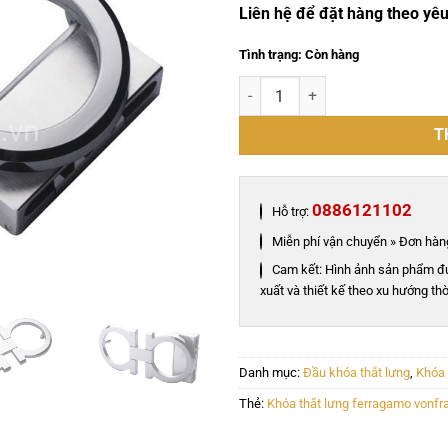
Liên hệ để đặt hàng theo yê
Tình trạng: Còn hàng
Khóa thắt lưng ferragamo vonfra
T
0886121102
Hỗ trợ:
Miễn phí vận chuyển » Đơn hàng
Cam kết: Hình ảnh sản phẩm đ
xuất và thiết kế theo xu hướng thờ
Danh mục:
Đầu khóa thắt lưng
,
Khóa
Thẻ:
Khóa thắt lưng ferragamo vonf