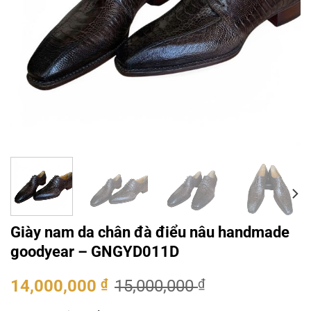
Giày nam da chân đà điểu nâu handmade
goodyear – GNGYD011D
Giá
Giá
14,000,000
₫
15,000,000
₫
gốc
hiện