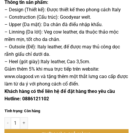
là:
tại
Thông tin sản phẩm:
15,000,000 ₫.
là:
– Design (Thiết kế): Được thiết kế theo phong cách Italy
14,000,000 ₫.
– Construction (Cấu trúc): Goodyear welt.
– Upper (Da mặt): Da chân đà điểu nhập khẩu.
– Linning (Da lót): Veg cow leather, da thuộc thảo mộc
mềm mịn, tốt cho da chân.
– Outsole (Đế): Italy leather, đế được may thủ công dọc
rãnh giấu chỉ dưới da.
– Heel (gót giày):Italy leather, Cao 3,5cm.
Giảm thêm 5% khi mua trực tiếp trên website:
www.olagood.vn và tặng thêm một thắt lưng cao cấp được
làm từ da ý với phong cách cổ điển.
Khách hàng có thể liên hệ để đặt hàng theo yêu cầu
Hotline: 0886121102
Tình trạng: Còn hàng
Giày nam da chân đà điểu nâu handmade goodyear - GNGYD011D s