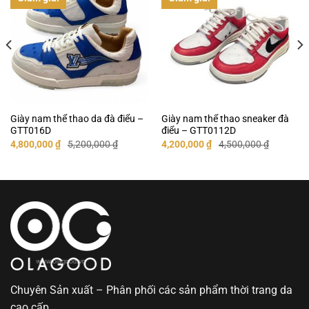
Giày nam thể thao da đà điểu –
Giày nam thể thao sneaker đà
GTT016D
điểu – GTT0112D
Giá
Giá
Giá
Giá
4,800,000
₫
5,200,000
₫
4,200,000
₫
4,500,000
₫
gốc
hiện
gốc
hiện
là:
tại
là:
tại
5,200,000 ₫.
là:
4,500,000 ₫.
là:
4,800,000 ₫.
4,200,000 ₫.
Chuyên Sản xuất – Phân phối các sản phẩm thời trang da
cao cấp.