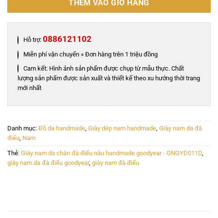
THÊM VÀO GIỎ HÀNG
0886121102
Hỗ trợ:
Miễn phí vận chuyển » Đơn hàng trên 1 triệu đồng
Cam kết: Hình ảnh sản phẩm được chụp từ mẫu thực. Chất
lượng sản phẩm được sản xuất và thiết kế theo xu hướng thời trang
mới nhất
Danh mục:
Đồ da handmade
,
Giày dép nam handmade
,
Giày nam da đà
điểu
,
Nam
Thẻ:
Giày nam da chân đà điểu nâu handmade goodyear - GNGYD011D
,
giày nam da đà điểu goodyear
,
giày nam đà điểu