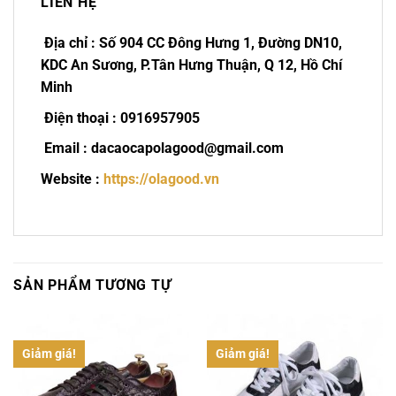
LIÊN HỆ
Địa chỉ : Số 904 CC Đông Hưng 1, Đường DN10,
KDC An Sương, P.Tân Hưng Thuận, Q 12, Hồ Chí
Minh
Điện thoại : 0916957905
Email : dacaocapolagood@gmail.com
Website :
https://olagood.vn
SẢN PHẨM TƯƠNG TỰ
Giảm giá!
Giảm giá!