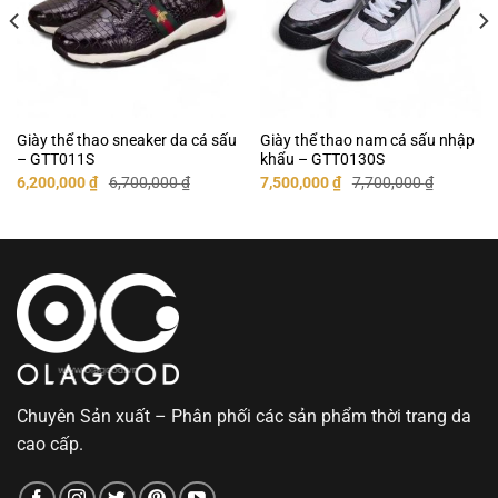
Giày thể thao sneaker da cá sấu
Giày thể thao nam cá sấu nhập
– GTT011S
khẩu – GTT0130S
Giá
Giá
Giá
Giá
6,200,000
₫
6,700,000
₫
7,500,000
₫
7,700,000
₫
gốc
hiện
gốc
hiện
là:
tại
là:
tại
6,700,000 ₫.
là:
7,700,000 ₫.
là:
6,200,000 ₫.
7,500,000 ₫.
Chuyên Sản xuất – Phân phối các sản phẩm thời trang da
cao cấp.