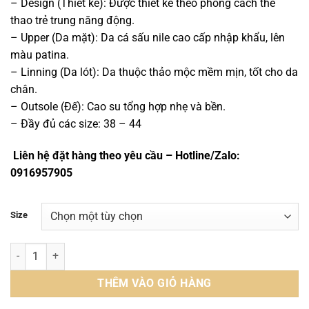
25,000,000 ₫.
là:
– Design (Thiết kế): Được thiết kế theo phong cách thể
24,000,000 ₫.
thao trẻ trung năng động.
– Upper (Da mặt): Da cá sấu nile cao cấp nhập khẩu, lên
màu patina.
– Linning (Da lót): Da thuộc thảo mộc mềm mịn, tốt cho da
chân.
– Outsole (Đế): Cao su tổng hợp nhẹ và bền.
– Đầy đủ các size: 38 – 44
Liên hệ đặt hàng theo yêu cầu – Hotline/Zalo:
0916957905
Size
Giày nam da cá sấu sneaker - GTT0165S số lượng
THÊM VÀO GIỎ HÀNG