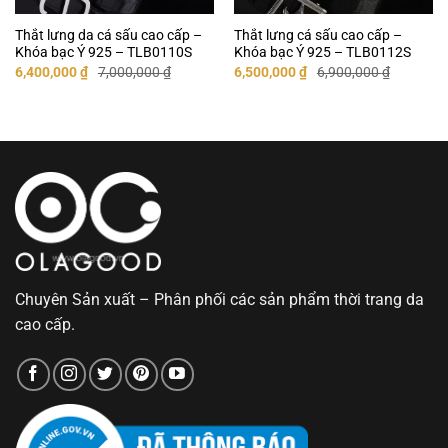
Thắt lưng da cá sấu cao cấp –
Thắt lưng cá sấu cao cấp –
Khóa bạc Ý 925 – TLB0110S
Khóa bạc Ý 925 – TLB0112S
Giá
Giá
Giá
Giá
6,400,000
₫
7,000,000
₫
6,500,000
₫
6,900,000
₫
gốc
hiện
gốc
hiện
là:
tại
là:
tại
7,000,000 ₫.
là:
6,900,000 ₫.
là:
6,400,000 ₫.
6,500,000 ₫.
Chuyên Sản xuất – Phân phối các sản phẩm thời trang da
cao cấp.