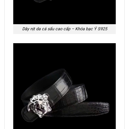
Dây nịt da cá sấu cao cấp – Khóa bạc Ý S925