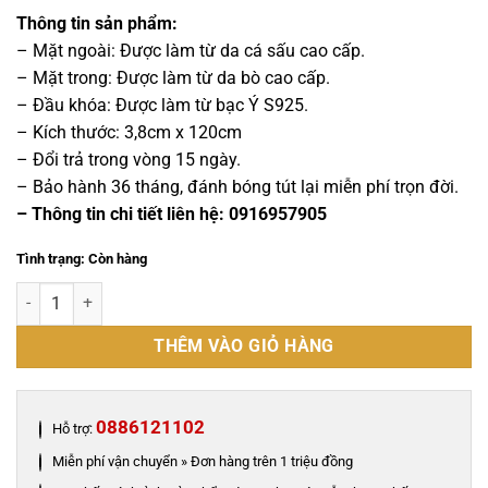
gốc
hiện
là:
tại
Thông tin sản phẩm:
7,000,000 ₫.
là:
– Mặt ngoài: Được làm từ da cá sấu cao cấp.
6,500,000 ₫.
– Mặt trong: Được làm từ da bò cao cấp.
– Đầu khóa: Được làm từ bạc Ý S925.
– Kích thước: 3,8cm x 120cm
– Đổi trả trong vòng 15 ngày.
– Bảo hành 36 tháng, đánh bóng tút lại miễn phí trọn đời.
– Thông tin chi tiết liên hệ: 0916957905
Tình trạng: Còn hàng
Dây nịt da cá sấu cao cấp - Khóa bạc Ý S925 số lượng
THÊM VÀO GIỎ HÀNG
0886121102
Hỗ trợ:
Miễn phí vận chuyển » Đơn hàng trên 1 triệu đồng