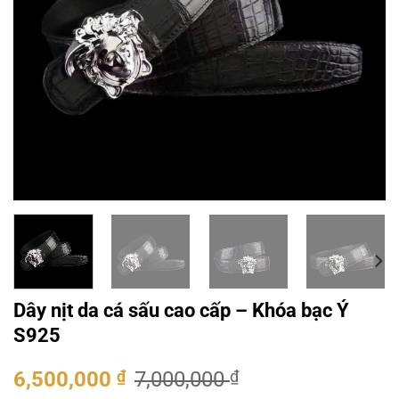
Dây nịt da cá sấu cao cấp – Khóa bạc Ý
S925
Giá
Giá
6,500,000
₫
7,000,000
₫