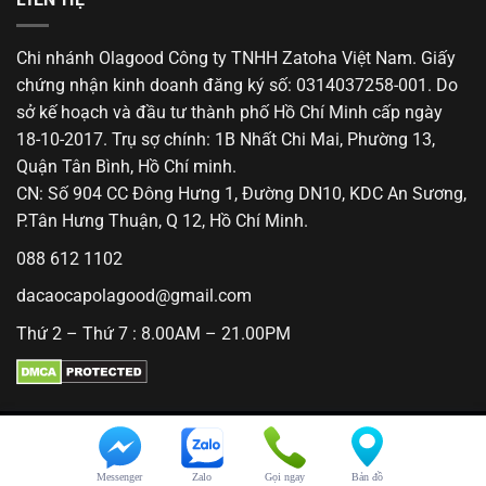
Chi nhánh Olagood Công ty TNHH Zatoha Việt Nam. Giấy
chứng nhận kinh doanh đăng ký số: 0314037258-001. Do
sở kế hoạch và đầu tư thành phố Hồ Chí Minh cấp ngày
18-10-2017. Trụ sợ chính: 1B Nhất Chi Mai, Phường 13,
Quận Tân Bình, Hồ Chí minh.
CN: Số 904 CC Đông Hưng 1, Đường DN10, KDC An Sương,
P.Tân Hưng Thuận, Q 12, Hồ Chí Minh.
088 612 1102
dacaocapolagood@gmail.com
Thứ 2 – Thứ 7 : 8.00AM – 21.00PM
© 2018 Olagood. All Rights Reserved.
Messenger
Zalo
Gọi ngay
Bản đồ