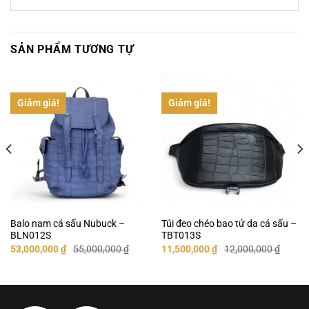
SẢN PHẨM TƯƠNG TỰ
Giảm giá!
Giảm giá!
Balo nam cá sấu Nubuck –
Túi đeo chéo bao tử da cá sấu –
BLN012S
TBT013S
Giá
Giá
Giá
Giá
53,000,000
₫
55,000,000
₫
11,500,000
₫
12,000,000
₫
gốc
hiện
gốc
hiện
là:
tại
là:
tại
55,000,000 ₫.
là:
12,000,000 ₫.
là:
53,000,000 ₫.
11,500,000 ₫.