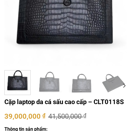
Cặp laptop da cá sấu cao cấp – CLT0118S
Giá
Giá
39,000,000
₫
41,500,000
₫
gốc
hiện
là:
tại
Thông tin sản phẩm: