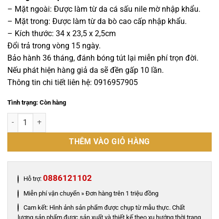
41,500,000 ₫.
là:
– Mặt ngoài: Được làm từ da cá sấu nile mờ nhập khẩu.
39,000,000 ₫.
– Mặt trong: Được làm từ da bò cao cấp nhập khẩu.
– Kích thước: 34 x 23,5 x 2,5cm
Đổi trả trong vòng 15 ngày.
Bảo hành 36 tháng, đánh bóng tút lại miễn phí trọn đời.
Nếu phát hiện hàng giả da sẽ đền gấp 10 lần.
Thông tin chi tiết liên hệ: 0916957905
Tình trạng: Còn hàng
Cặp laptop da cá sấu cao cấp - CLT0118S số lượng
THÊM VÀO GIỎ HÀNG
0886121102
Hỗ trợ:
Miễn phí vận chuyển » Đơn hàng trên 1 triệu đồng
Cam kết: Hình ảnh sản phẩm được chụp từ mẫu thực. Chất
lượng sản phẩm được sản xuất và thiết kế theo xu hướng thời trang