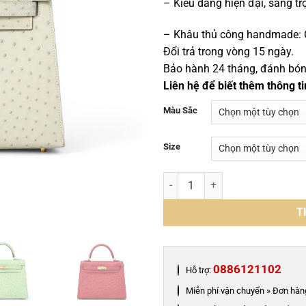
– Kiểu dáng hiện đại, sang tr
– Khâu thủ công handmade: Ch
Đổi trả trong vòng 15 ngày.
Bảo hành 24 tháng, đánh bóng 
Liên hệ để biết thêm thông ti
Màu Sắc
Size
Túi xách nữ da đà điểu khâu thủ
T
0886121102
Hỗ trợ:
Miễn phí vận chuyển » Đơn hàng