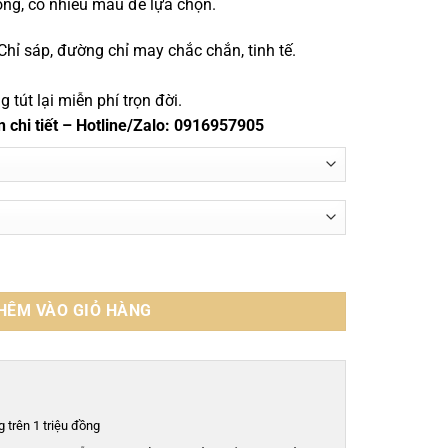
ọng, có nhiều màu để lựa chọn.
ỉ sáp, đường chỉ may chắc chắn, tinh tế.
tút lại miễn phí trọn đời.
n chi tiết – Hotline/Zalo: 0916957905
 công bằng chỉ sáp - TXF0225D số lượng
HÊM VÀO GIỎ HÀNG
 trên 1 triệu đồng