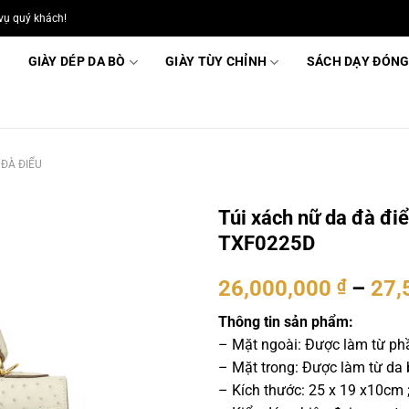
vụ quý khách!
GIÀY DÉP DA BÒ
GIÀY TÙY CHỈNH
SÁCH DẠY ĐÓNG
 ĐÀ ĐIỂU
Túi xách nữ da đà đi
TXF0225D
26,000,000
₫
–
27,
Thông tin sản phẩm:
– Mặt ngoài: Được làm từ ph
– Mặt trong: Được làm từ da
– Kích thước: 25 x 19 x10cm 