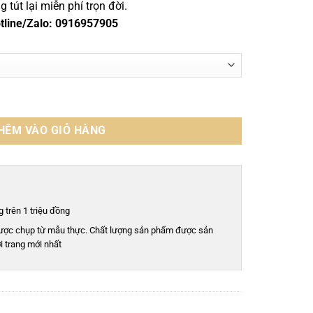
tút lại miễn phí trọn đời.
Hotline/Zalo: 0916957905
- CLT0137S số lượng
HÊM VÀO GIỎ HÀNG
 trên 1 triệu đồng
ược chụp từ mẫu thực. Chất lượng sản phẩm được sản
i trang mới nhất