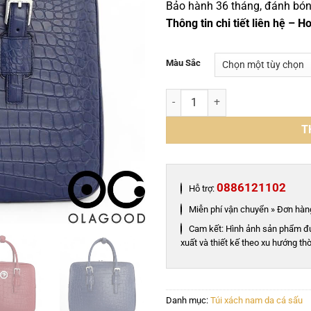
Bảo hành 36 tháng, đánh bóng 
Thông tin chi tiết liên hệ – 
Màu Sắc
Túi xách công sở da cá sấu nile 
T
0886121102
Hỗ trợ:
Miễn phí vận chuyển » Đơn hàng
Cam kết: Hình ảnh sản phẩm đ
xuất và thiết kế theo xu hướng thờ
Danh mục:
Túi xách nam da cá sấu