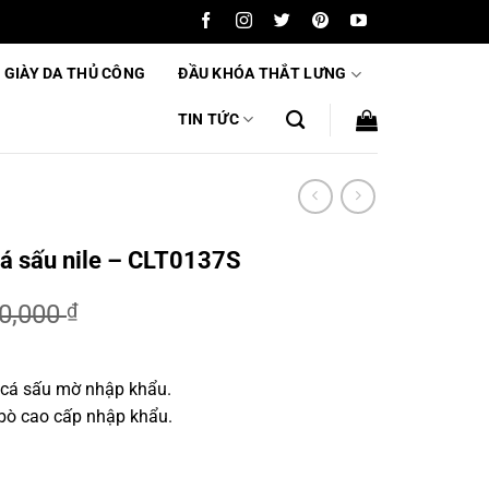
 GIÀY DA THỦ CÔNG
ĐẦU KHÓA THẮT LƯNG
TIN TỨC
cá sấu nile – CLT0137S
00,000
₫
 cá sấu mờ nhập khẩu.
,000 ₫.
 bò cao cấp nhập khẩu.