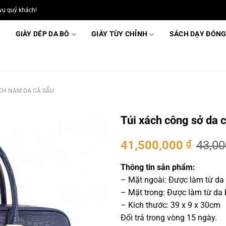
vụ quý khách!
GIÀY DÉP DA BÒ
GIÀY TÙY CHỈNH
SÁCH DẠY ĐÓNG
CH NAM DA CÁ SẤU
Túi xách công sở da 
Giá
Giá
41,500,000
₫
43,0
gốc
hiện
là:
tại
Thông tin sản phẩm:
43,000,000 ₫.
là:
– Mặt ngoài: Được làm từ da
41,500
– Mặt trong: Được làm từ da
– Kích thước: 39 x 9 x 30cm
Đổi trả trong vòng 15 ngày.