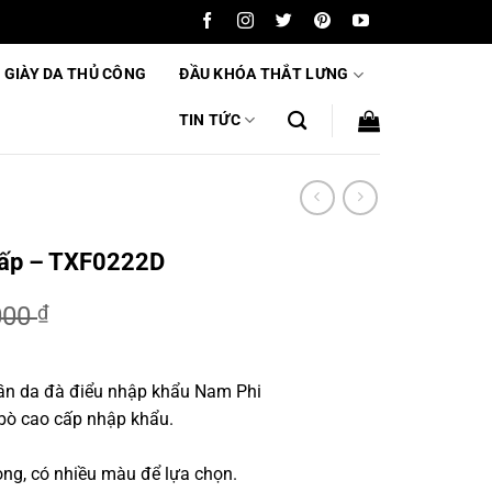
 GIÀY DA THỦ CÔNG
ĐẦU KHÓA THẮT LƯNG
TIN TỨC
 cấp – TXF0222D
000
₫
ần da đà điểu nhập khẩu Nam Phi
00 ₫.
 bò cao cấp nhập khẩu.
m
ọng, có nhiều màu để lựa chọn.