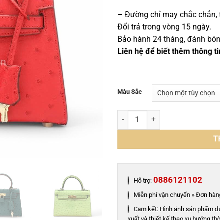
– Đường chỉ may chắc chắn, t
Đổi trả trong vòng 15 ngày.
Bảo hành 24 tháng, đánh bóng 
Liên hệ để biết thêm thông ti
Màu Sắc
Túi xách cá sấu cao cấp - TXF02
T
0886121102
Hỗ trợ:
Miễn phí vận chuyển » Đơn hàng
Cam kết: Hình ảnh sản phẩm đ
xuất và thiết kế theo xu hướng thờ