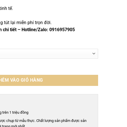
inh tế.
tút lại miễn phí trọn đời.
n chi tiết – Hotline/Zalo: 0916957905
22D số lượng
HÊM VÀO GIỎ HÀNG
 trên 1 triệu đồng
ược chụp từ mẫu thực. Chất lượng sản phẩm được sản
i trang mới nhất