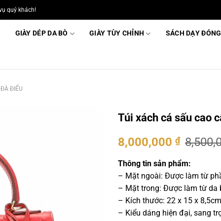
vụ quý khách!
GIÀY DÉP DA BÒ
GIÀY TÙY CHỈNH
SÁCH DẠY ĐÓNG
 ĐÀ ĐIỂU
Túi xách cá sấu cao
Giá
Giá
8,000,000
₫
8,500,
gốc
hiện
là:
tại
Thông tin sản phẩm:
8,500,000 ₫.
là:
– Mặt ngoài: Được làm từ ph
8,000,0
– Mặt trong: Được làm từ da
– Kích thước: 22 x 15 x 8,5c
– Kiểu dáng hiện đại, sang tr