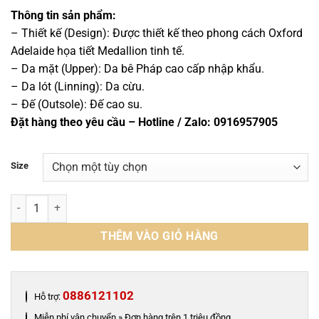
gốc
hiện
là:
tại
Thông tin sản phẩm:
3,100,000 ₫.
là:
– Thiết kế (Design): Được thiết kế theo phong cách Oxford
2,800,000 ₫.
Adelaide họa tiết Medallion tinh tế.
– Da mặt (Upper): Da bê Pháp cao cấp nhập khẩu.
– Da lót (Linning): Da cừu.
– Đế (Outsole): Đế cao su.
Đặt hàng theo yêu cầu – Hotline / Zalo: 0916957905
Size
Giày oxford adelaide họa tiết medallion da bê nhập khẩu - ZOA016B
THÊM VÀO GIỎ HÀNG
0886121102
Hỗ trợ:
Miễn phí vận chuyển » Đơn hàng trên 1 triệu đồng