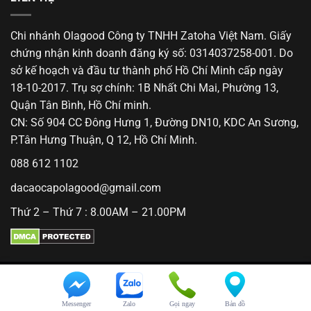
Chi nhánh Olagood Công ty TNHH Zatoha Việt Nam. Giấy
chứng nhận kinh doanh đăng ký số: 0314037258-001. Do
sở kế hoạch và đầu tư thành phố Hồ Chí Minh cấp ngày
18-10-2017. Trụ sợ chính: 1B Nhất Chi Mai, Phường 13,
Quận Tân Bình, Hồ Chí minh.
CN: Số 904 CC Đông Hưng 1, Đường DN10, KDC An Sương,
P.Tân Hưng Thuận, Q 12, Hồ Chí Minh.
088 612 1102
dacaocapolagood@gmail.com
Thứ 2 – Thứ 7 : 8.00AM – 21.00PM
© 2018 Olagood. All Rights Reserved.
Messenger
Zalo
Gọi ngay
Bản đồ