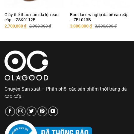
Giày thể thao nam da lộn cao
Boot lace wingtip da bê cao cấp
cấp – ZSK0112B
– ZBL013B
Giá
Giá
Giá
Giá
2,700,000
₫
2,900,000
₫
3,000,000
₫
3,300,000
₫
gốc
hiện
gốc
hiện
là:
tại
là:
tại
2,900,000 ₫.
là:
3,300,000 ₫.
là:
2,700,000 ₫.
3,000,000 ₫.
Chuyên Sản xuất – Phân phối các sản phẩm thời trang da
cao cấp.