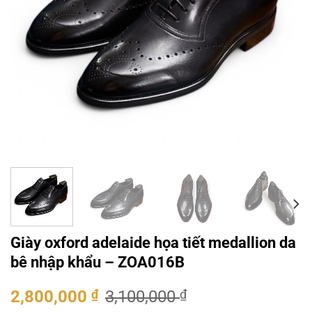
Giày oxford adelaide họa tiết medallion da
bê nhập khẩu – ZOA016B
Giá
Giá
2,800,000
₫
3,100,000
₫