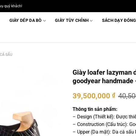
vụ quý khách!
GIÀY DÉP DA BÒ
GIÀY TÙY CHỈNH
SÁCH DẠY ĐÓNG
 CÁ SẤU
Giày loafer lazyman d
goodyear handmade
Giá
Giá
39,500,000
₫
40,5
gốc
hiện
là:
tại
Thông tin sản phẩm:
40,500,000 ₫.
là:
– Design (Thiết kế): Được th
39,500
– Construction (Cấu trúc): 
– Upper (Da mặt): Da cá sấu 