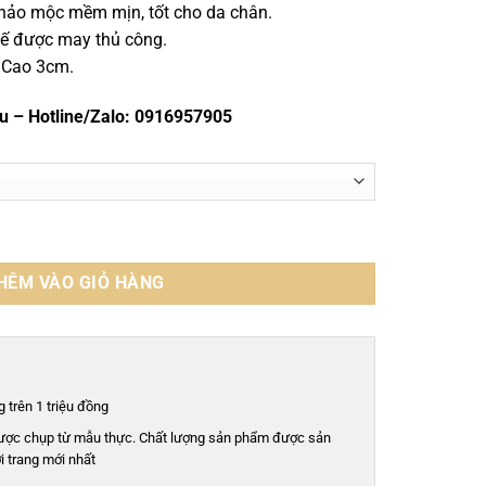
 thảo mộc mềm mịn, tốt cho da chân.
, đế được may thủ công.
r, Cao 3cm.
ầu – Hotline/Zalo: 0916957905
ile cao cấp - Cấu trúc goodyear handmade - GLLGY0143S số lượng
HÊM VÀO GIỎ HÀNG
 trên 1 triệu đồng
ược chụp từ mẫu thực. Chất lượng sản phẩm được sản
i trang mới nhất