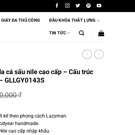
 GIÀY DA THỦ CÔNG
ĐẦU KHÓA THẮT LƯNG
TIN TỨC
a cá sấu nile cao cấp – Cấu trúc
 – GLLGY0143S
00,000
₫
iết kế theo phong cách Lazyman.
,000 ₫.
Goodyear handmade.
Nile cao cấp nhập khẩu.