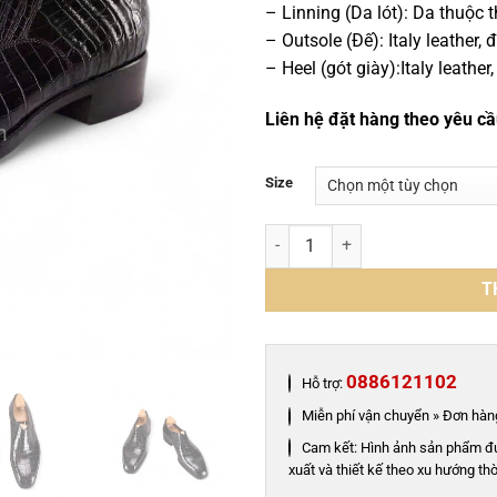
– Linning (Da lót): Da thuộc
– Outsole (Đế): Italy leather
– Heel (gót giày):Italy leathe
Liên hệ đặt hàng theo yêu c
Size
Giày loafer lazyman da cá sấu n
T
0886121102
Hỗ trợ:
Miễn phí vận chuyển » Đơn hàng
Cam kết: Hình ảnh sản phẩm đ
xuất và thiết kế theo xu hướng thờ