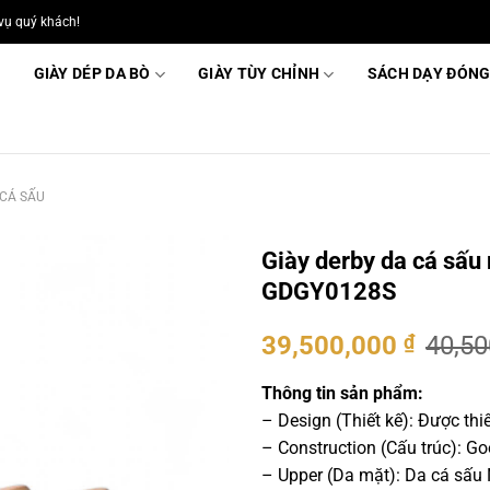
vụ quý khách!
GIÀY DÉP DA BÒ
GIÀY TÙY CHỈNH
SÁCH DẠY ĐÓNG
 CÁ SẤU
Giày derby da cá sấu
GDGY0128S
Giá
Giá
39,500,000
₫
40,5
gốc
hiện
là:
tại
Thông tin sản phẩm:
40,500,000 ₫.
là:
– Design (Thiết kế): Được thi
39,500
– Construction (Cấu trúc): 
– Upper (Da mặt): Da cá sấu 