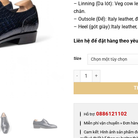
– Linning (Da lót): Veg cow l
chân.
– Outsole (Đế): Italy leather
– Heel (gót giày):Italy leathe
Liên hệ để đặt hàng theo yê
Size
Giày derby da cá sấu nile - Go
T
0886121102
Hỗ trợ:
Miễn phí vận chuyển » Đơn hàng
Cam kết: Hình ảnh sản phẩm đ