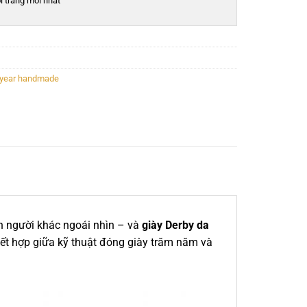
i trang mới nhất
odyear handmade
n người khác ngoái nhìn – và
giày Derby da
kết hợp giữa kỹ thuật đóng giày trăm năm và