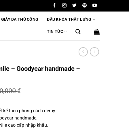
 GIÀY DA THỦ CÔNG
ĐẦU KHÓA THẮT LƯNG
TIN TỨC
 nile – Goodyear handmade –
00,000
₫
ết kế theo phong cách derby
,000 ₫.
Goodyear handmade.
Nile cao cấp nhập khẩu.