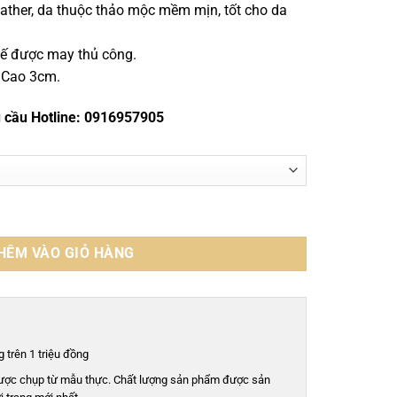
eather, da thuộc thảo mộc mềm mịn, tốt cho da
, đế được may thủ công.
r, Cao 3cm.
u cầu Hotline: 0916957905
odyear handmade - GDGY0128S số lượng
HÊM VÀO GIỎ HÀNG
 trên 1 triệu đồng
ược chụp từ mẫu thực. Chất lượng sản phẩm được sản