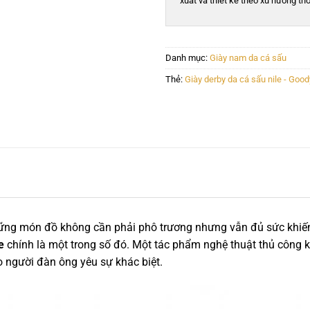
xuất và thiết kế theo xu hướng thờ
Danh mục:
Giày nam da cá sấu
Thẻ:
Giày derby da cá sấu nile - Go
những món đồ không cần phải phô trương nhưng vẫn đủ sức khiế
e
chính là một trong số đó. Một tác phẩm nghệ thuật thủ công 
o người đàn ông yêu sự khác biệt.