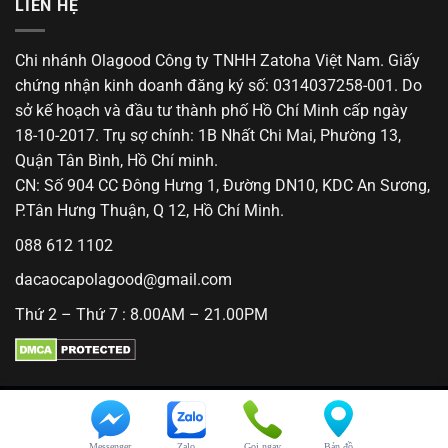
LIÊN HỆ
Chi nhánh Olagood Công ty TNHH Zatoha Việt Nam. Giấy
chứng nhận kinh doanh đăng ký số: 0314037258-001. Do
sở kế hoạch và đầu tư thành phố Hồ Chí Minh cấp ngày
18-10-2017. Trụ sợ chính: 1B Nhất Chi Mai, Phường 13,
Quận Tân Bình, Hồ Chí minh.
CN: Số 904 CC Đông Hưng 1, Đường DN10, KDC An Sương,
P.Tân Hưng Thuận, Q 12, Hồ Chí Minh.
088 612 1102
dacaocapolagood@gmail.com
Thứ 2 – Thứ 7 : 8.00AM – 21.00PM
© 2018 Olagood. All Rights Reserved.
Messenger
Zalo
Gọi ngay
Bản đồ