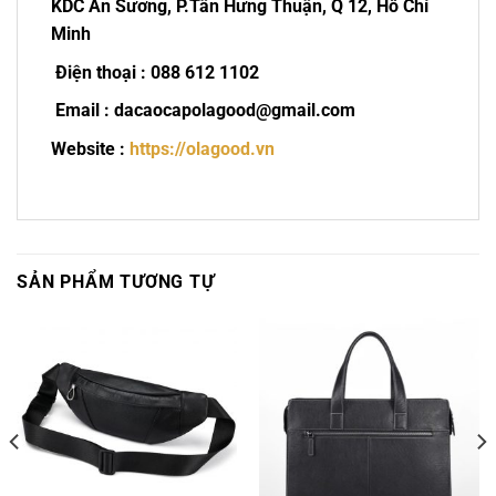
KDC An Sương, P.Tân Hưng Thuận, Q 12, Hồ Chí
Minh
Điện thoại : 088 612 1102
Email : dacaocapolagood@gmail.com
Website :
https://olagood.vn
SẢN PHẨM TƯƠNG TỰ