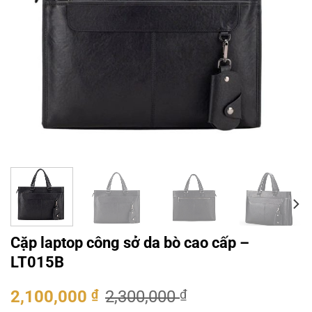
Cặp laptop công sở da bò cao cấp –
LT015B
Giá
Giá
2,100,000
₫
2,300,000
₫