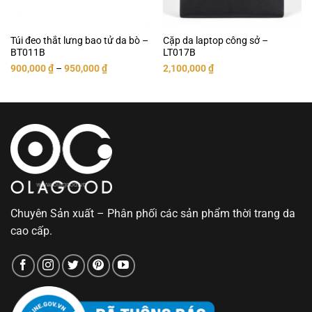
Túi đeo thắt lưng bao tử da bò –
Cặp da laptop công sở –
BT011B
LT017B
900,000
₫
–
950,000
₫
2,100,000
₫
Chuyên Sản xuất – Phân phối các sản phẩm thời trang da
cao cấp.