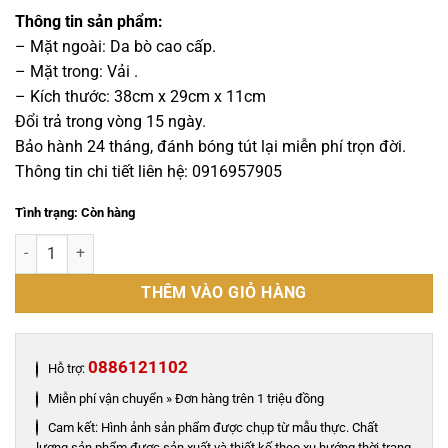
gốc
hiện
là:
tại
Thông tin sản phẩm:
2,300,000 ₫.
là:
– Mặt ngoài: Da bò cao cấp.
2,100,000 ₫.
– Mặt trong: Vải .
– Kích thước: 38cm x 29cm x 11cm
Đổi trả trong vòng 15 ngày.
Bảo hành 24 tháng, đánh bóng tút lại miễn phí trọn đời.
Thông tin chi tiết liên hệ: 0916957905
Tình trạng: Còn hàng
Cặp laptop công sở da bò cao cấp - LT015B số lượng
THÊM VÀO GIỎ HÀNG
0886121102
Hỗ trợ:
Miễn phí vận chuyển » Đơn hàng trên 1 triệu đồng
Cam kết: Hình ảnh sản phẩm được chụp từ mẫu thực. Chất
lượng sản phẩm được sản xuất và thiết kế theo xu hướng thời trang