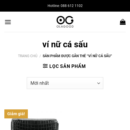
Bỏ
Hotline: 088 612 1102
qua
nội
dung
ví nữ cá sấu
TRANG CHỦ
/
SẢN PHẨM ĐƯỢC GẮN THẺ “VÍ NỮ CÁ SẤU”
LỌC SẢN PHẨM
Giảm giá!