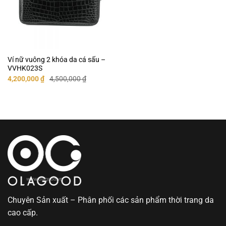
Ví nữ vuông 2 khóa da cá sấu –
VVHK023S
Giá
Giá
4,200,000
₫
4,500,000
₫
gốc
hiện
là:
tại
4,500,000 ₫.
là:
4,200,000 ₫.
Chuyên Sản xuất – Phân phối các sản phẩm thời trang da
cao cấp.