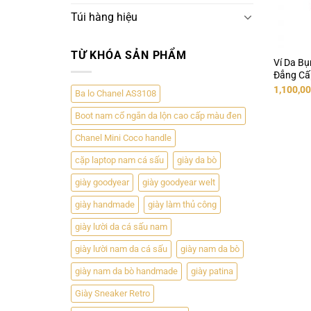
Túi hàng hiệu
TỪ KHÓA SẢN PHẨM
Ví Da B
Đẳng Cấ
Giá
1,100,0
Ba lo Chanel AS3108
gốc
là:
Boot nam cổ ngắn da lộn cao cấp màu đen
1,150,00
Chanel Mini Coco handle
cặp laptop nam cá sấu
giày da bò
giày goodyear
giày goodyear welt
giày handmade
giày làm thủ công
giày lười da cá sấu nam
giày lười nam da cá sấu
giày nam da bò
giày nam da bò handmade
giày patina
Giày Sneaker Retro