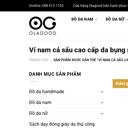
Bỏ
Hotline: 088 612 1102
Cửa hàng Olagood hân hạnh phục 
qua
nội
ĐỒ DA NAM
ĐỒ DA NỮ
dung
Ví nam cá sấu cao cấp da bụn
TRANG CHỦ
/
SẢN PHẨM ĐƯỢC GẮN THẺ “VÍ NAM CÁ SẤU C
DANH MỤC SẢN PHẨM
Giảm g
Đồ da handmade
Đồ da nam
Đồ da nữ
Sách dạy đóng giày da thủ công