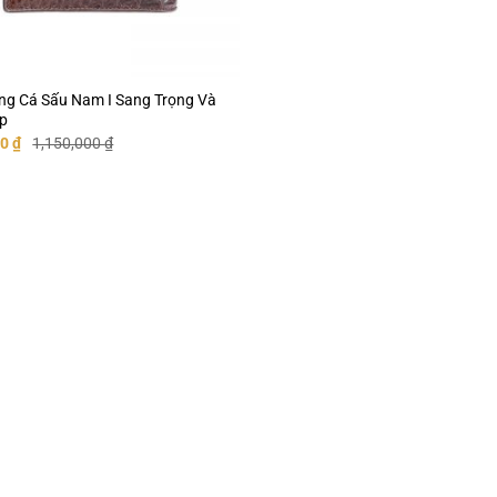
ụng Cá Sấu Nam I Sang Trọng Và
p
Giá
00
₫
1,150,000
₫
hiện
tại
0 ₫.
là:
1,100,000 ₫.