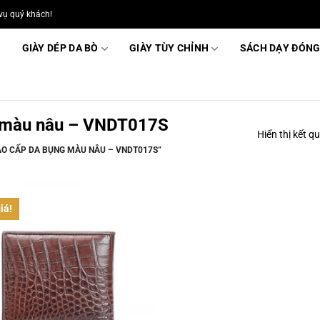
vụ quý khách!
GIÀY DÉP DA BÒ
GIÀY TÙY CHỈNH
SÁCH DẠY ĐÓNG
g màu nâu – VNDT017S
Hiển thị kết q
AO CẤP DA BỤNG MÀU NÂU – VNDT017S”
iá!