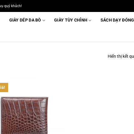
vụ quý khách!
GIÀY DÉP DA BÒ
GIÀY TÙY CHỈNH
SÁCH DẠY ĐÓNG
Hiển thị kết q
iá!