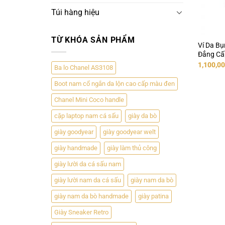
Túi hàng hiệu
TỪ KHÓA SẢN PHẨM
Ví Da B
Đẳng Cấ
Giá
1,100,0
Ba lo Chanel AS3108
gốc
là:
Boot nam cổ ngắn da lộn cao cấp màu đen
1,150,00
Chanel Mini Coco handle
cặp laptop nam cá sấu
giày da bò
giày goodyear
giày goodyear welt
giày handmade
giày làm thủ công
giày lười da cá sấu nam
giày lười nam da cá sấu
giày nam da bò
giày nam da bò handmade
giày patina
Giày Sneaker Retro