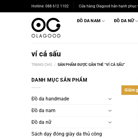
Bỏ
Hotline: 088 612 1102
Cửa hàng Olagood hân hạnh phục 
qua
nội
ĐỒ DA NAM
ĐỒ DA NỮ
dung
ví cá sấu
TRANG CHỦ
/
SẢN PHẨM ĐƯỢC GẮN THẺ “VÍ CÁ SẤU”
DANH MỤC SẢN PHẨM
Giảm g
Đồ da handmade
Đồ da nam
Đồ da nữ
Sách dạy đóng giày da thủ công