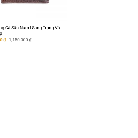
ụng Cá Sấu Nam I Sang Trọng Và
p
Giá
00
₫
1,150,000
₫
hiện
tại
0 ₫.
là:
1,100,000 ₫.