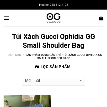
Bỏ
Hotline: 088 612 1102
qua
nội
dung
Túi Xách Gucci Ophidia GG
Small Shoulder Bag
TRANG CHỦ
/
SẢN PHẨM ĐƯỢC GẮN THẺ “TÚI XÁCH GUCCI OPHIDIA GG
SMALL SHOULDER BAG”
LỌC SẢN PHẨM