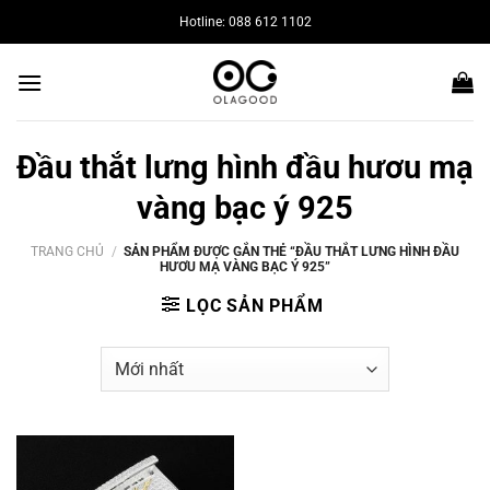
Bỏ
Hotline: 088 612 1102
qua
nội
dung
Đầu thắt lưng hình đầu hươu mạ
vàng bạc ý 925
TRANG CHỦ
/
SẢN PHẨM ĐƯỢC GẮN THẺ “ĐẦU THẮT LƯNG HÌNH ĐẦU
HƯƠU MẠ VÀNG BẠC Ý 925”
LỌC SẢN PHẨM