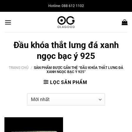
Bỏ
Hotline: 088 612 1102
qua
nội
dung
Đầu khóa thắt lưng đá xanh
ngọc bạc ý 925
TRANG CHỦ
/
SẢN PHẨM ĐƯỢC GẮN THẺ “ĐẦU KHÓA THẮT LƯNG ĐÁ
XANH NGỌC BẠC Ý 925”
LỌC SẢN PHẨM