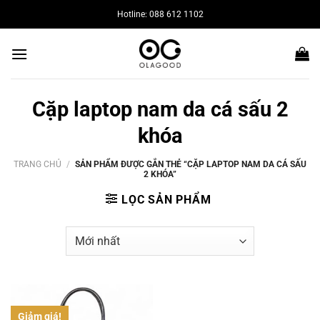
Bỏ
Hotline: 088 612 1102
qua
nội
dung
Cặp laptop nam da cá sấu 2
khóa
TRANG CHỦ
/
SẢN PHẨM ĐƯỢC GẮN THẺ “CẶP LAPTOP NAM DA CÁ SẤU
2 KHÓA”
LỌC SẢN PHẨM
Giảm giá!