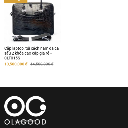
Cặp laptop, túi xách nam da cá
sấu 2 khóa cao cấp giá rẻ –
CLT015S
Giá
Giá
13,500,000
₫
14,500,000
₫
gốc
hiện
là:
tại
14,500,000 ₫.
là:
13,500,000 ₫.