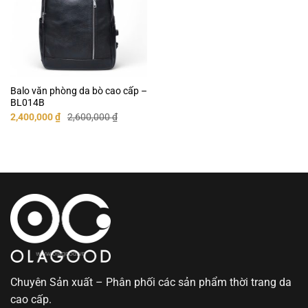
Balo văn phòng da bò cao cấp –
BL014B
Giá
Giá
2,400,000
₫
2,600,000
₫
gốc
hiện
là:
tại
2,600,000 ₫.
là:
2,400,000 ₫.
Chuyên Sản xuất – Phân phối các sản phẩm thời trang da
cao cấp.