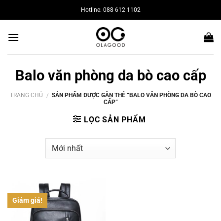
Bỏ
Hotline: 088 612 1102
qua
nội
dung
Balo văn phòng da bò cao cấp
TRANG CHỦ
/
SẢN PHẨM ĐƯỢC GẮN THẺ “BALO VĂN PHÒNG DA BÒ CAO
CẤP”
LỌC SẢN PHẨM
Giảm giá!